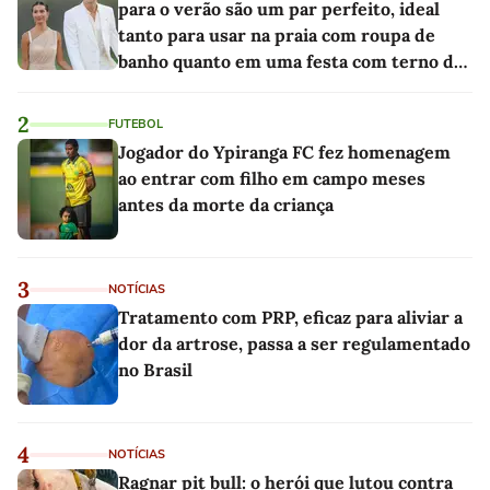
para o verão são um par perfeito, ideal
tanto para usar na praia com roupa de
banho quanto em uma festa com terno de
linho
2
FUTEBOL
Jogador do Ypiranga FC fez homenagem
ao entrar com filho em campo meses
antes da morte da criança
3
NOTÍCIAS
Tratamento com PRP, eficaz para aliviar a
dor da artrose, passa a ser regulamentado
no Brasil
4
NOTÍCIAS
Ragnar pit bull: o herói que lutou contra