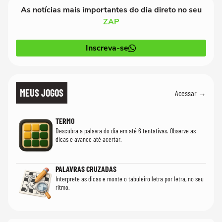
As notícias mais importantes do dia direto no seu
ZAP
Inscreva-se
MEUS JOGOS
Acessar →
TERMO
Descubra a palavra do dia em até 6 tentativas. Observe as
dicas e avance até acertar.
PALAVRAS CRUZADAS
Interprete as dicas e monte o tabuleiro letra por letra, no seu
ritmo.