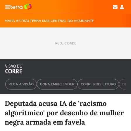
MAPA ASTRAL
TERRA MAIL
CENTRAL DO ASSINANTE
PUBLICIDADE
PEGA A VISÃO
BORA EMPREENDER
CORRE PRO FUTURO
DEU 
Deputada acusa IA de 'racismo
algorítmico' por desenho de mulher
negra armada em favela