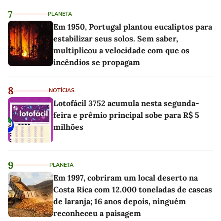
7
PLANETA
Em 1950, Portugal plantou eucaliptos para
estabilizar seus solos. Sem saber,
multiplicou a velocidade com que os
incêndios se propagam
8
NOTÍCIAS
Lotofácil 3752 acumula nesta segunda-
feira e prêmio principal sobe para R$ 5
milhões
9
PLANETA
Em 1997, cobriram um local deserto na
Costa Rica com 12.000 toneladas de cascas
de laranja; 16 anos depois, ninguém
reconheceu a paisagem