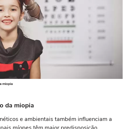
a miopia
ão da miopia
enéticos e ambientais também influenciam a
e pais míopes têm maior predisposição,