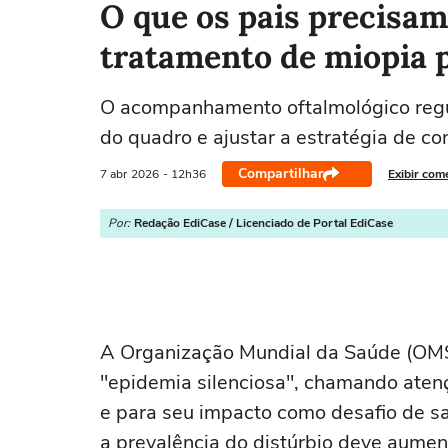
O que os pais precisam
tratamento de miopia p
O acompanhamento oftalmológico regul
do quadro e ajustar a estratégia de co
Compartilhar
7 abr
2026
- 12h36
Exibir com
Por:
Redação EdiCase / Licenciado de Portal EdiCase
A Organização Mundial da Saúde (OMS
"epidemia silenciosa", chamando aten
e para seu impacto como desafio de s
a prevalência do distúrbio deve aumen