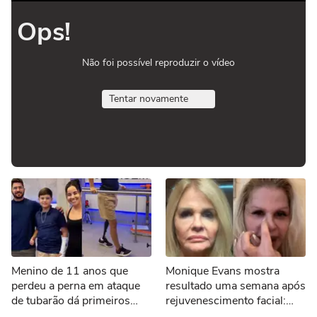
Ops!
Não foi possível reproduzir o vídeo
Tentar novamente
Menino de 11 anos que
Monique Evans mostra
perdeu a perna em ataque
resultado uma semana após
de tubarão dá primeiros
rejuvenescimento facial:
passos com nova prótese
'Novo rosto'