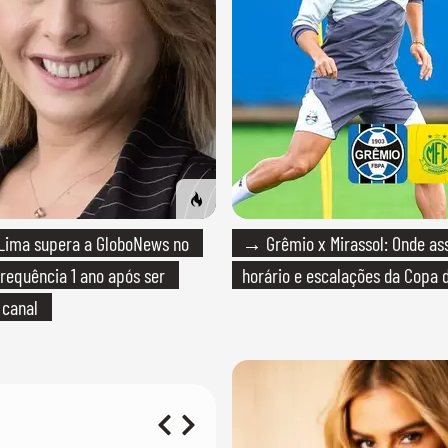
Lima supera a GloboNews no
→ Grêmio x Mirassol: Onde assi
requência 1 ano após ser
horário e escalações da Copa d
 canal