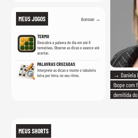
MEUS JOGOS
Acessar →
TERMO
Descubra a palavra do dia em até 6
tentativas. Observe as dicas e avance até
acertar.
PALAVRAS CRUZADAS
Interprete as dicas e monte o tabuleiro
→ Daniela 
letra por letra, no seu ritmo.
Ibope com f
demitida do
MEUS SHORTS