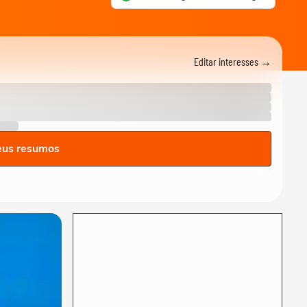
fãs após terremoto de
grandes...
NOTÍCIAS
Lula critica sistema de
Editar interesses →
saúde dos EUA ao exaltar
SUS: ‘Vá tentar...
MUNDO
Cãozinho é resgatado com
vida dos escombros 29 dias
após terremoto...
MUNDO
eus resumos
Vídeo registra explosão em
shopping após terremoto de
magnitude...