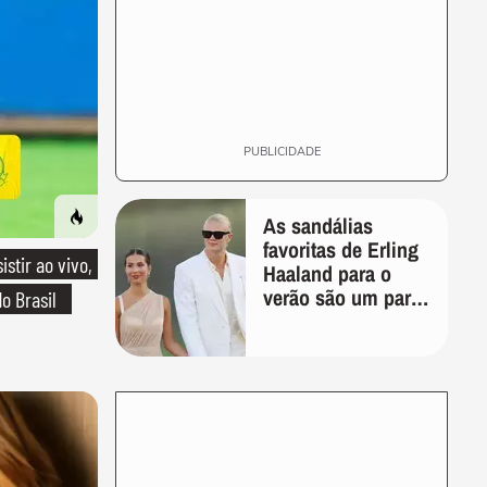
PUBLICIDADE
As sandálias
favoritas de Erling
stir ao vivo,
Haaland para o
verão são um par
o Brasil
perfeito, ideal tanto
para usar na praia
com roupa de
banho quanto em
uma festa com
terno de linho