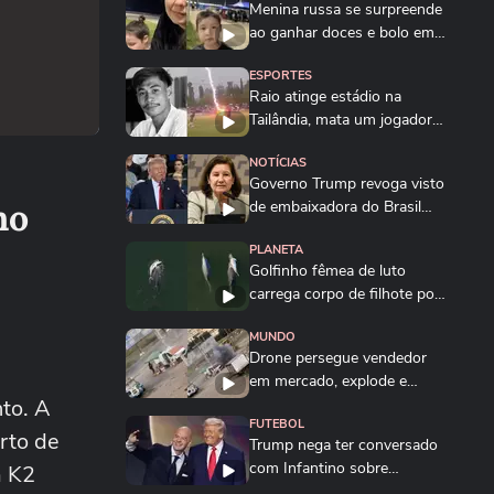
Menina russa se surpreende
ao ganhar doces e bolo em
aniversário em SP
ESPORTES
Raio atinge estádio na
Tailândia, mata um jogador e
deixa outros...
NOTÍCIAS
Governo Trump revoga visto
no
de embaixadora do Brasil
nos EUA; saiba...
PLANETA
Golfinho fêmea de luto
carrega corpo de filhote por
vários dias na...
MUNDO
Drone persegue vendedor
em mercado, explode e
to. A
lança homem contra...
FUTEBOL
rto de
Trump nega ter conversado
com Infantino sobre
a K2
proposta da Fifa...