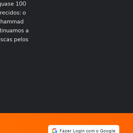
 quase 100
ESTADOS UNIDOS
Trump diz que Israel está
recidos: o
'muito feliz' com acordo
 Muhammad
para...
MUNDO
tinuamos a
Irã divulga vídeo de
uscas pelos
petroleiros em chamas após
ataques em Ormuz
AS PRINCIPAIS NOTÍCIAS DA
EUROPA
Milhares de imigrantes
chegam a Ceuta, na
Espanha, e prefeito pede...
MUNDO
Menino de 11 anos viraliza
após virar tradutor da mãe
durante...
ELEIÇÕES
Lula diz que não é ‘louco’ de
brigar com China e EUA:
‘Quero...
FUTEBOL
No Japão, Zico tranquiliza