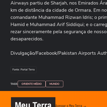
Airways partiu de Sharjah, nos Emirados Ár
km de distância da cidade de Ormara. Em not
comandante Muhammad Rizwan Idris; o primei
Hamid e Muhammad Arif Siddiqui; e o carr
rezar sinceramente pela segurança de nossos
desaparecidos.
Divulgação/Facebook/Pakistan Airports Auth
Fonte: Portal Terra
TAGS
ORIENTE MÉDIO
MUNDO
Meu Terra
Acessar o Meu Terra →