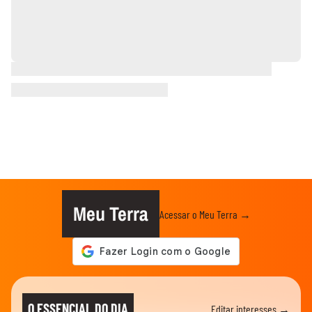
Meu Terra
Acessar o Meu Terra →
O ESSENCIAL DO DIA
Editar interesses →