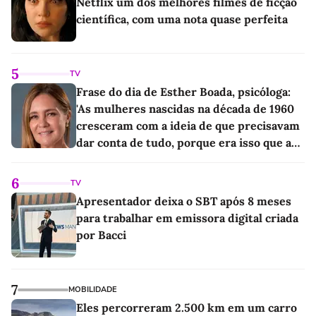
Netflix um dos melhores filmes de ficção
científica, com uma nota quase perfeita
5
TV
Frase do dia de Esther Boada, psicóloga:
'As mulheres nascidas na década de 1960
cresceram com a ideia de que precisavam
dar conta de tudo, porque era isso que a
sociedade exigia'
6
TV
Apresentador deixa o SBT após 8 meses
para trabalhar em emissora digital criada
por Bacci
7
MOBILIDADE
Eles percorreram 2.500 km em um carro