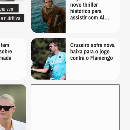
novo thriller
eia sem
histórico para
assistir com Al
 e nutritiva
Pacino, Gerard
Butler e Jason
Momoa
 tem
Cruzeiro sofre nova
 sobre
baixa para o jogo
lmada
contra o Flamengo