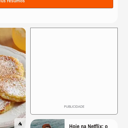
eus resumos
5 hábitos para melhorar a
sua saúde mental no
trabalho
SAÚDE MENTAL
Entenda qual é o papel do
RH na saúde mental no
trabalho
SAÚDE
Come demais e se sente
vazio? Entenda o que é
fome emocional
SAÚDE
5 benefícios que o
canabidiol traz ao
tratamento da saúde mental
PUBLICIDADE
Hoje na Netflix: o