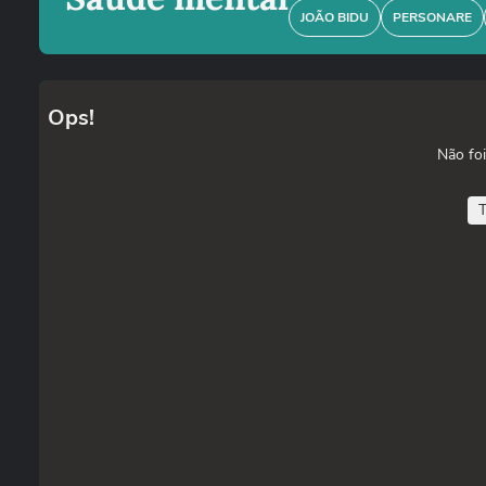
JOÃO BIDU
PERSONARE
Ops!
Não foi
T