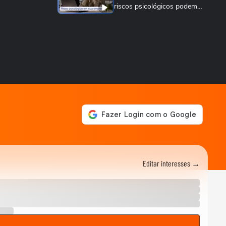
riscos psicológicos podem
ser punidas
SAÚDE MENTAL
Transtorno de ansiedade
social: Como lidar com isso?
MEU NEGÓCIO
Agora é lei: sua empresa
precisa ter plano de ação
para riscos...
MEU NEGÓCIO
Apostar online pode custar
seu emprego: como
empresas lidam com...
SAÚDE MENTAL
7 perfis impermanentes que
Editar interesses →
moldam os
comportamentos
TERRA AGORA
Ansiedade x estresse: saiba
as diferenças e como tratar
da forma...
SAÚDE MENTAL