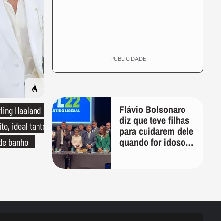
PUBLICIDADE
Flávio Bolsonaro
rling Haaland
diz que teve filhas
to, ideal tanto
para cuidarem dele
quando for idoso:
 de banho
'Vão ver quem vai
o de linho
tomar conta de
mim'