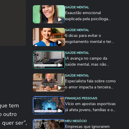
SAÚDE MENTAL
Exaustão emocional
explicada pela psicóloga
Camila Tufano
SAÚDE MENTAL
6 dicas para evitar o
esgotamento mental e ter
mais paz
SAÚDE MENTAL
IA avança no campo da
saúde mental, mas não
substitui o contato humano
SAÚDE MENTAL
Especialista fala sobre como
o amor impacta a terceira
idade
FINANÇAS PESSOAIS
Vício em apostas esportivas
 que tem
já afeta jovens, famílias e o
o outro
comércio...
 quer ser”,
MEU NEGÓCIO
Empresas que ignorarem