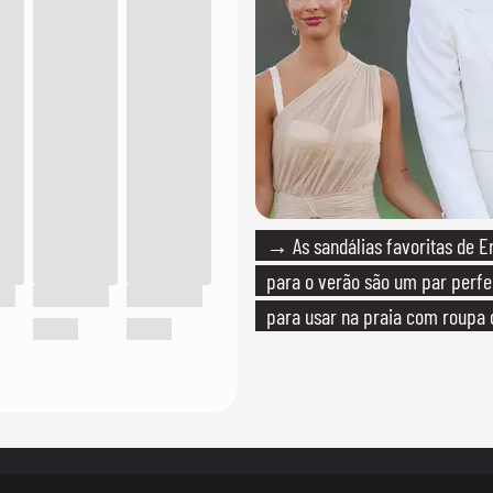
→ As sandálias favoritas de E
para o verão são um par perfei
para usar na praia com roupa
quanto em uma festa com tern