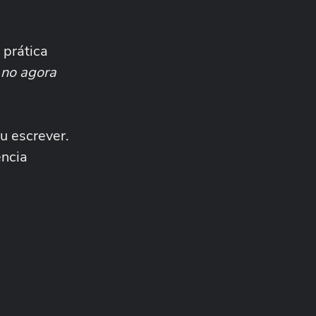
 prática
 no agora
u escrever.
ência