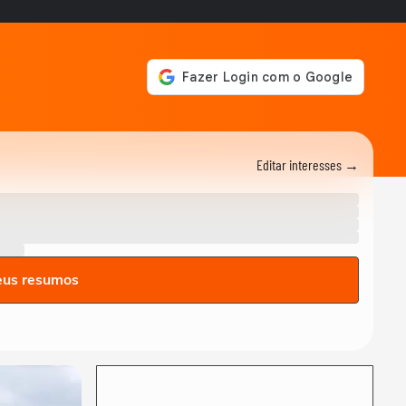
Editar interesses →
eus resumos