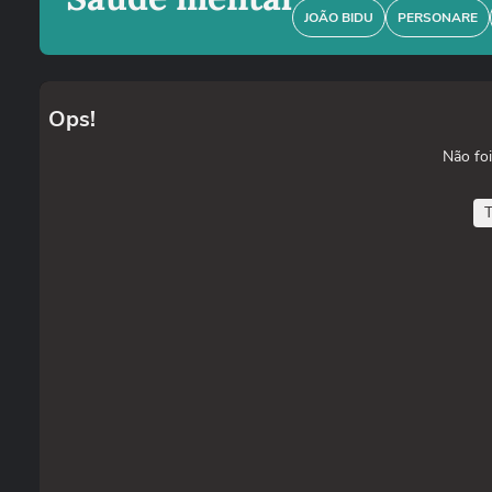
JOÃO BIDU
PERSONARE
Ops!
Não foi
T