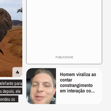
PUBLICIDADE
Homem viraliza ao
contar
lefante para
constrangimento
em interação com
s depois, ele
entregador: 'Que
endeu os
humilhação'