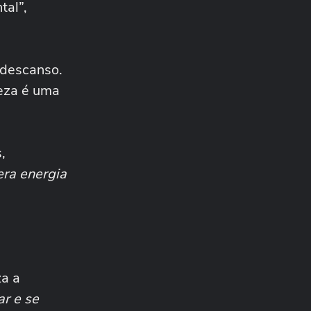
tal”,
5 hábitos para melhorar a
sua saúde mental no
trabalho
SAÚDE MENTAL
 descanso.
Entenda qual é o papel do
RH na saúde mental no
eza é uma
trabalho
SAÚDE
Come demais e se sente
vazio? Entenda o que é
,
fome emocional
SAÚDE
era energia
5 benefícios que o
canabidiol traz ao
tratamento da saúde mental
za a
ar e se