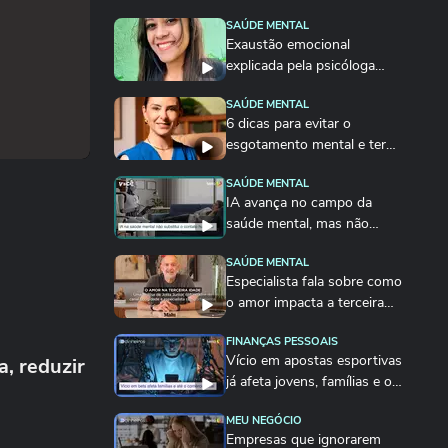
SAÚDE MENTAL
Exaustão emocional
explicada pela psicóloga
Camila Tufano
SAÚDE MENTAL
6 dicas para evitar o
esgotamento mental e ter
mais paz
SAÚDE MENTAL
IA avança no campo da
saúde mental, mas não
substitui o contato humano
SAÚDE MENTAL
Especialista fala sobre como
o amor impacta a terceira
idade
FINANÇAS PESSOAIS
Vício em apostas esportivas
a, reduzir
já afeta jovens, famílias e o
comércio...
MEU NEGÓCIO
Empresas que ignorarem