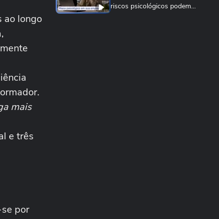
riscos psicológicos podem
ser punidas
s ao longo
SAÚDE MENTAL
,
Transtorno de ansiedade
social: Como lidar com isso?
tamente
MEU NEGÓCIO
Agora é lei: sua empresa
iência
precisa ter plano de ação
formador.
para riscos...
MEU NEGÓCIO
aga mais
Apostar online pode custar
seu emprego: como
empresas lidam com...
l e três
SAÚDE MENTAL
7 perfis impermanentes que
moldam os
comportamentos
TERRA AGORA
Ansiedade x estresse: saiba
as diferenças e como tratar
-se por
da forma...
SAÚDE MENTAL