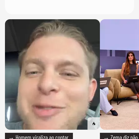
→ Homem viraliza ao contar
→ Zema diz não v