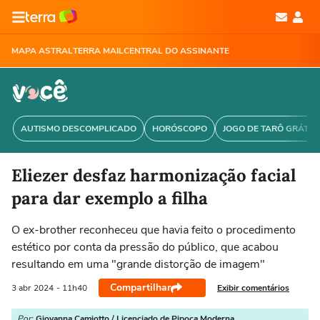
MAPA ASTRAL
TERRA MAIL
CENTRAL DO ASSINANTE
AUTISMO DESCOMPLICADO
HORÓSCOPO
JOGO DE TARÔ GRÁTIS
Eliezer desfaz harmonização facial
para dar exemplo a filha
O ex-brother reconheceu que havia feito o procedimento
estético por conta da pressão do público, que acabou
resultando em uma "grande distorção de imagem"
Compartilhar
Exibir comentários
3 abr
2024
- 11h40
Por:
Giovanna Camiotto / Licenciado de Pipoca Moderna