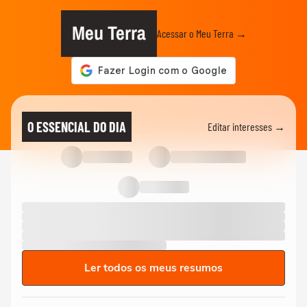
Meu Terra
Acessar o Meu Terra →
O ESSENCIAL DO DIA
Editar interesses →
Ler todos os meus resumos