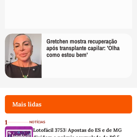
Gretchen mostra recuperação
após transplante capilar: 'Olha
como estou bem'
Mais lidas
1
NOTÍCIAS
Lotofácil 3753: Apostas do ES e de MG