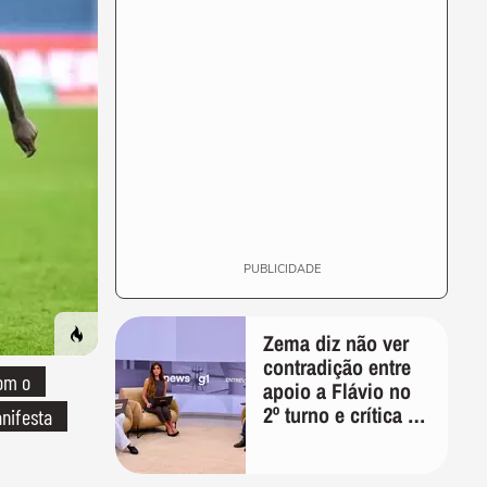
ANO-NOVO
Molho de pimenta caseiro
GASTRONOMIA
Tender recheado de Natal
01:47
RECEITAS
Lombo ao champanhe
02:08
PUBLICIDADE
Zema diz não ver
contradição entre
om o
apoio a Flávio no
2º turno e crítica ao
nifesta
caso Master:
'Prefiro votar em
um copo a votar no