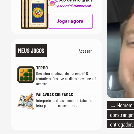
Jogo de tarô grátis
por André Mantovanni
Jogar agora
MEUS JOGOS
Acessar →
TERMO
Descubra a palavra do dia em até 6
tentativas. Observe as dicas e avance até
acertar.
PALAVRAS CRUZADAS
Interprete as dicas e monte o tabuleiro
→ Homem vi
letra por letra, no seu ritmo.
constrangi
entregador: