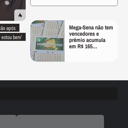
Mega-Sena não tem
ção após
vencedores e
o estou bem'
prêmio acumula
em R$ 165
milhões; veja as
dezenas