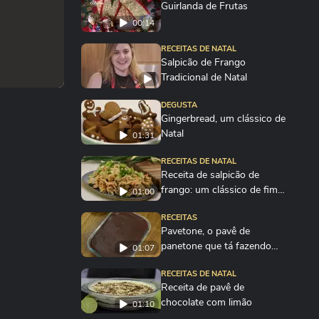
Guirlanda de Frutas
00:14
RECEITAS DE NATAL
Salpicão de Frango
Tradicional de Natal
DEGUSTA
Gingerbread, um clássico de
Natal
01:31
RECEITAS DE NATAL
Receita de salpicão de
frango: um clássico de fim
01:00
de ano!
RECEITAS
Pavetone, o pavê de
panetone que tá fazendo
01:07
sucesso nas redes
RECEITAS DE NATAL
Receita de pavê de
chocolate com limão
01:10