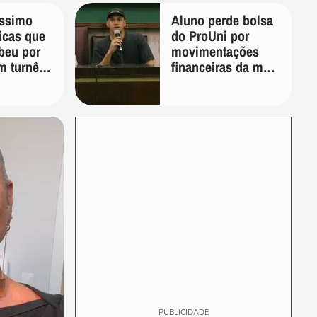
PT'
íssimo
Aluno perde bolsa
ticas que
do ProUni por
beu por
movimentações
m turnê:
financeiras da mãe
veja e
em plataformas de
o'
apostas
PUBLICIDADE