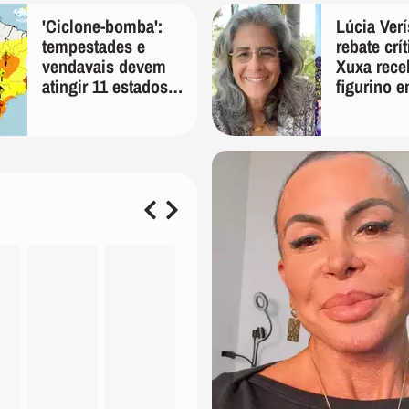
'Ciclone-bomba':
Lúcia Ver
tempestades e
rebate crí
vendavais devem
Xuxa rece
atingir 11 estados
figurino e
na sexta-feira,
'É pura in
alerta Inmet
preconceit