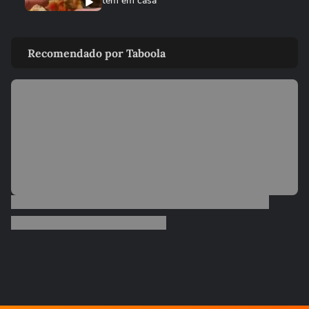
tem em casa
ENTRADAS
Sunomono – salada japonesa refrescante
Recomendado por Taboola
RECEITAS
Panqueca de "pão de queijo"
00:24
ENTRADAS
Bolinho de Cenoura com Aveia na Air
Fryer
ENTRADAS
Como fazer ovo pochê perfeito
00:52
ENTRADAS
Petisco de calabresa
00:34
ENTRADAS