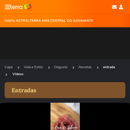
MAPA ASTRAL
TERRA MAIL
CENTRAL DO ASSINANTE
Capa
Vida e Estilo
Degusta
Receitas
entrada
Videos
Entradas
Ops!
Não foi possível reproduzir o vídeo