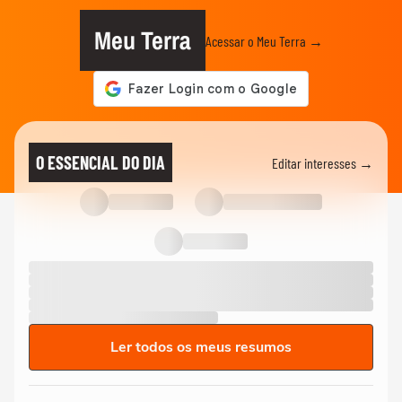
Rosa de salame
Meu Terra
Acessar o Meu Terra →
ALIMENTAÇÃO COM SAÚDE
Salada Sensação: refrescante e
surpreendente
RECEITAS
Torta de brócolis com calabresa: delícia
O ESSENCIAL DO DIA
Editar interesses →
salgada para qualquer ocasião
RECEITAS
Aprenda a fazer folhado de linguiça igual
ao de padaria
01:17
Ler todos os meus resumos