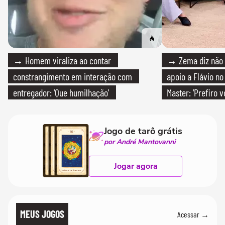
→ Homem viraliza ao contar
→ Zema diz não v
constrangimento em interação com
apoio a Flávio no 
entregador: 'Que humilhação'
Master: 'Prefiro 
PT'
Jogo de tarô grátis
por André Mantovanni
Jogar agora
MEUS JOGOS
Acessar →