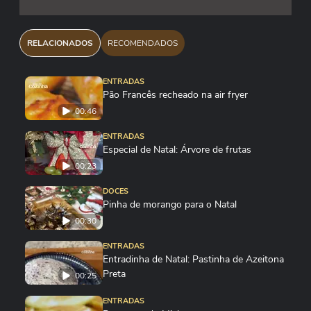
RELACIONADOS
RECOMENDADOS
ENTRADAS
Pão Francês recheado na air fryer
00:46
ENTRADAS
Especial de Natal: Árvore de frutas
00:23
DOCES
Pinha de morango para o Natal
00:30
ENTRADAS
Entradinha de Natal: Pastinha de Azeitona
Preta
00:25
ENTRADAS