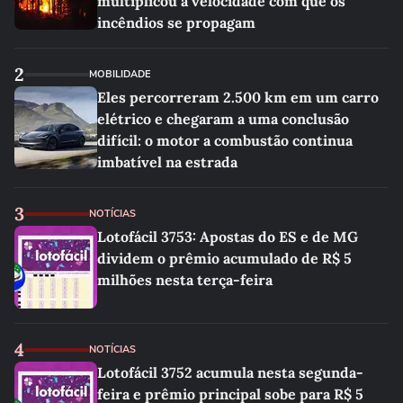
multiplicou a velocidade com que os
incêndios se propagam
2
MOBILIDADE
Eles percorreram 2.500 km em um carro
elétrico e chegaram a uma conclusão
difícil: o motor a combustão continua
imbatível na estrada
3
NOTÍCIAS
Lotofácil 3753: Apostas do ES e de MG
dividem o prêmio acumulado de R$ 5
milhões nesta terça-feira
4
NOTÍCIAS
Lotofácil 3752 acumula nesta segunda-
feira e prêmio principal sobe para R$ 5