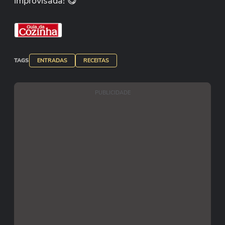
improvisada! 😋
O que você precisa:
- Pão (qualquer tipo: francês, de forma,
baguete…)
TAGS
ENTRADAS
RECEITAS
- Tomate picadinho
- Cebola
PUBLICIDADE
- Azeite
- Sal, pimenta e temperos que você tiver em casa
(orégano, manjericão…)
Forno por 30 minutos a 180 graus.
✨ Prontinho! Uma bruschetta deliciosa, rápida e
feita com o que você já tem na cozinha.