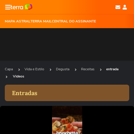
MAPA ASTRAL
TERRA MAIL
CENTRAL DO ASSINANTE
Capa
Vida e Estilo
Degusta
Receitas
entrada
Videos
Entradas
Ops!
Não foi possível reproduzir o vídeo