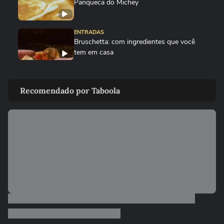
Panqueca do Michey
ENTRADAS
Bruschetta: com ingredientes que você
tem em casa
ENTRADAS
Sunomono – salada japonesa refrescante
Recomendado por Taboola
RECEITAS
Panqueca de "pão de queijo"
00:24
ENTRADAS
Bolinho de Cenoura com Aveia na Air
Fryer
ENTRADAS
Como fazer ovo pochê perfeito
00:52