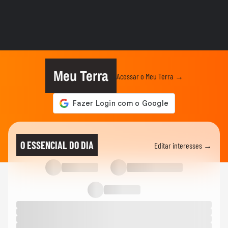
ENTRADAS
Petisco de calabresa
00:34
ENTRADAS
Rosa de salame
Meu Terra
Acessar o Meu Terra →
ALIMENTAÇÃO COM SAÚDE
Salada Sensação: refrescante e
surpreendente
RECEITAS
Torta de brócolis com calabresa: delícia
O ESSENCIAL DO DIA
Editar interesses →
salgada para qualquer ocasião
RECEITAS
Aprenda a fazer folhado de linguiça igual
ao de padaria
01:17