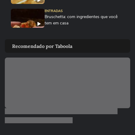
ENTRADAS
Bruschetta: com ingredientes que você
tem em casa
ENTRADAS
Sunomono – salada japonesa refrescante
Recomendado por Taboola
RECEITAS
Panqueca de "pão de queijo"
00:24
ENTRADAS
Bolinho de Cenoura com Aveia na Air
Fryer
ENTRADAS
Como fazer ovo pochê perfeito
00:52
ENTRADAS