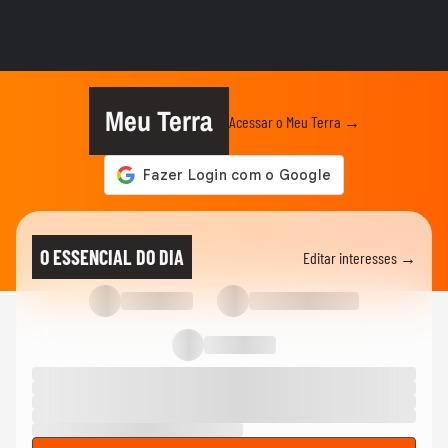
Petisco de calabresa
00:34
ENTRADAS
Rosa de salame
Meu Terra
Acessar o Meu Terra →
ALIMENTAÇÃO COM SAÚDE
Salada Sensação: refrescante e
surpreendente
RECEITAS
Torta de brócolis com calabresa: delícia
O ESSENCIAL DO DIA
Editar interesses →
salgada para qualquer ocasião
RECEITAS
Aprenda a fazer folhado de linguiça igual
ao de padaria
01:17