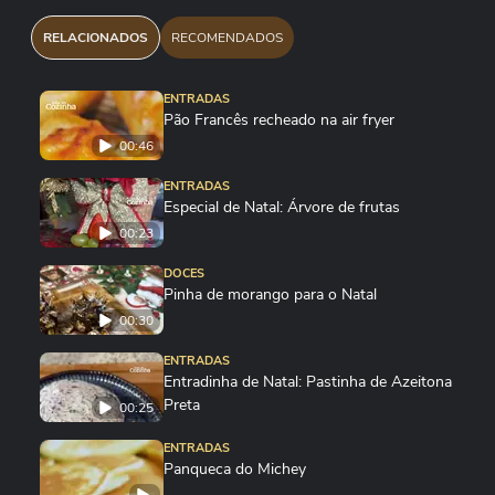
🔹 Quando dourar, vire com cuidado.
RELACIONADOS
RECOMENDADOS
Finalize com frutas, mel ou chocolate e um
sorriso! 🍓🍌🍫
ENTRADAS
Pão Francês recheado na air fryer
00:46
👩‍🍳 Dica: use cortadores ou um molde para
deixar o formato ainda mais perfeito!
ENTRADAS
Especial de Natal: Árvore de frutas
00:23
💛 Celebre a Semana da Criança com sabor e
DOCES
carinho!
Pinha de morango para o Natal
00:30
ENTRADAS
Entradinha de Natal: Pastinha de Azeitona
Preta
00:25
ENTRADAS
Panqueca do Michey