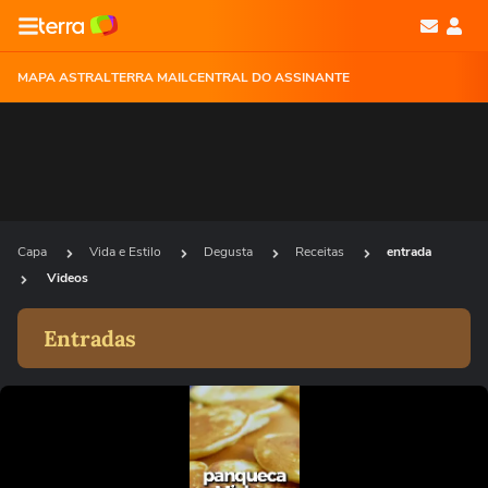
MAPA ASTRAL
TERRA MAIL
CENTRAL DO ASSINANTE
Capa
Vida e Estilo
Degusta
Receitas
entrada
Videos
Entradas
Ops!
Não foi possível reproduzir o vídeo