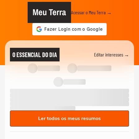
Meu Terra
Acessar o Meu Terra →
O ESSENCIAL DO DIA
Editar interesses →
Ler todos os meus resumos