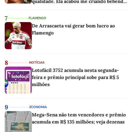
qualidade. Ela acabou me criando bebendo
as melhores'
7
FLAMENGO
De Arrascaeta vai gerar bom lucro ao
Flamengo
8
NOTÍCIAS
Lotofácil 3752 acumula nesta segunda-
feira e prêmio principal sobe para R$ 5
milhões
9
ECONOMIA
Mega-Sena não tem vencedores e prêmio
acumula em R$ 135 milhões; veja dezenas