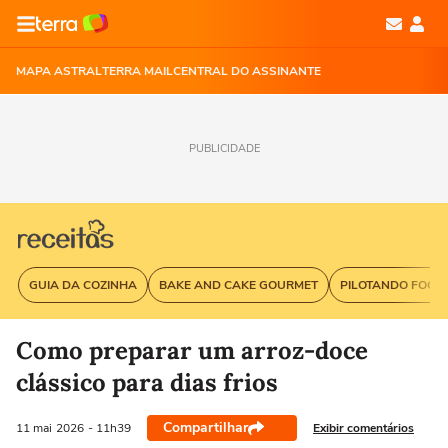
MAPA ASTRAL
TERRA MAIL
CENTRAL DO ASSINANTE
PUBLICIDADE
GUIA DA COZINHA
BAKE AND CAKE GOURMET
PILOTANDO FOGÃ
Como preparar um arroz-doce
clássico para dias frios
Compartilhar
Exibir comentários
11 mai
2026
- 11h39