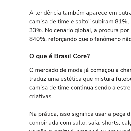
máximo na AnaCapri
dias de sol
A tendência também aparece em outra
camisa de time e salto" subiram 81%,
33%. No cenário global, a procura po
840%, reforçando que o fenômeno não 
O que é Brasil Core?
O mercado de moda já começou a cham
traduz uma estética que mistura futebol
camisa de time continua sendo a estr
criativas.
Na prática, isso significa usar a peça
combinada com salto, saia, shorts, c