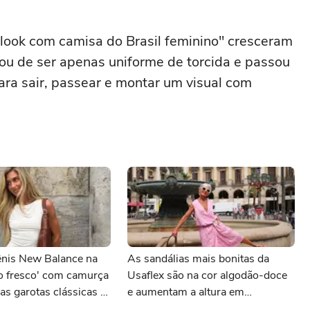
look com camisa do Brasil feminino" cresceram
u de ser apenas uniforme de torcida e passou
ra sair, passear e montar um visual com
ênis New Balance na
As sandálias mais bonitas da
ão fresco' com camurça
Usaflex são na cor algodão-doce
 as garotas clássicas e
e aumentam a altura em
stilo estão usando em
centímetros sem comprometer o