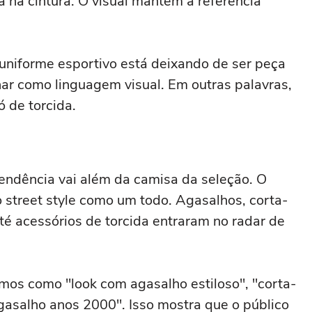
 na cintura. O visual mantém a referência
 uniforme esportivo está deixando de ser peça
nar como linguagem visual. Em outras palavras,
ó de torcida.
tendência vai além da camisa da seleção. O
o street style como um todo. Agasalhos, corta-
até acessórios de torcida entraram no radar de
mos como "look com agasalho estiloso", "corta-
gasalho anos 2000". Isso mostra que o público