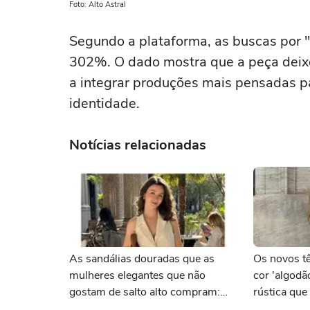
Foto: Alto Astral
Segundo a plataforma, as buscas por "
302%. O dado mostra que a peça deixo
a integrar produções mais pensadas pa
identidade.
Notícias relacionadas
As sandálias douradas que as
Os novos t
mulheres elegantes que não
cor 'algod
gostam de salto alto compram:
rústica que
confortáveis e com desconto
cheias de e