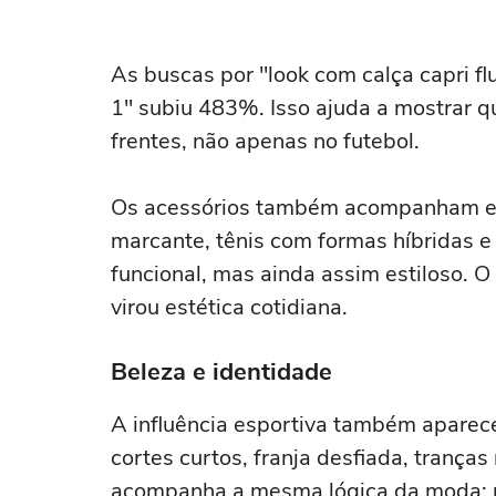
As buscas por "look com calça capri fl
1" subiu 483%. Isso ajuda a mostrar qu
frentes, não apenas no futebol.
Os acessórios também acompanham es
marcante, tênis com formas híbridas e 
funcional, mas ainda assim estiloso. 
virou estética cotidiana.
Beleza e identidade
A influência esportiva também aparec
cortes curtos, franja desfiada, trança
acompanha a mesma lógica da moda: p