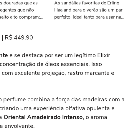
as douradas que as
As sandálias favoritas de Erling
legantes que não
Haaland para o verão são um par
salto alto compram:
perfeito, ideal tanto para usar na
is e com desconto
praia com roupa de banho quanto
 AnaCapri
em uma festa com terno de linho
l | R$ 449,90
nte
e se destaca por ser um legítimo Elixir
concentração de óleos essenciais. Isso
 com excelente projeção, rastro marcante e
o perfume combina a força das madeiras com a
 criando uma experiência olfativa opulenta e
va
Oriental Amadeirado Intenso
, o aroma
e envolvente.