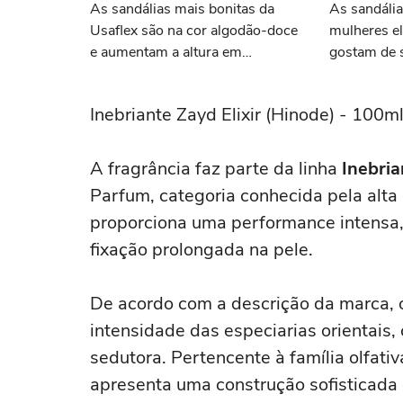
As sandálias mais bonitas da
As sandáli
Usaflex são na cor algodão-doce
mulheres e
e aumentam a altura em
gostam de 
centímetros sem comprometer o
confortáve
conforto
máximo na
Inebriante Zayd Elixir (Hinode) - 100m
A fragrância faz parte da linha
Inebria
Parfum, categoria conhecida pela alta 
proporciona uma performance intensa,
fixação prolongada na pele.
De acordo com a descrição da marca, 
intensidade das especiarias orientais,
sedutora. Pertencente à família olfati
apresenta uma construção sofisticada 