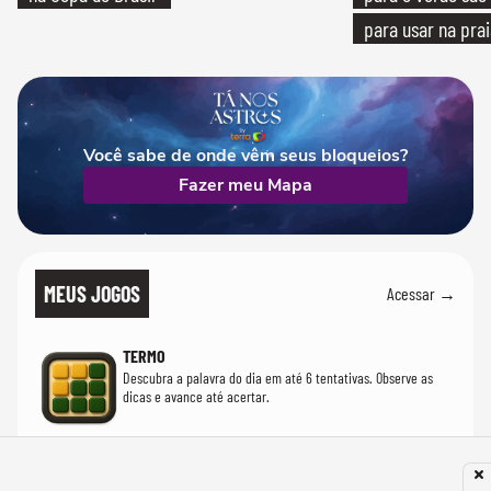
para usar na pra
quanto em uma fe
Você sabe de onde vêm seus bloqueios?
Fazer meu Mapa
MEUS JOGOS
Acessar →
TERMO
Descubra a palavra do dia em até 6 tentativas. Observe as
dicas e avance até acertar.
PALAVRAS CRUZADAS
Interprete as dicas e monte o tabuleiro letra por letra, no seu