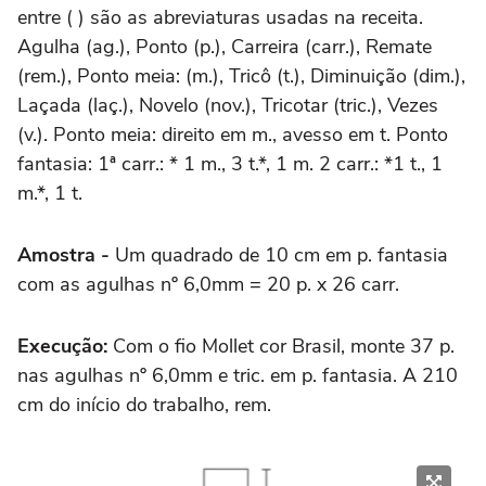
entre ( ) são as abreviaturas usadas na receita.
Agulha (ag.), Ponto (p.), Carreira (carr.), Remate
(rem.), Ponto meia: (m.), Tricô (t.), Diminuição (dim.),
Laçada (laç.), Novelo (nov.), Tricotar (tric.), Vezes
(v.). Ponto meia: direito em m., avesso em t. Ponto
fantasia: 1ª carr.: * 1 m., 3 t.*, 1 m. 2 carr.: *1 t., 1
m.*, 1 t.
Amostra -
Um quadrado de 10 cm em p. fantasia
com as agulhas nº 6,0mm = 20 p. x 26 carr.
Execução:
Com o fio Mollet cor Brasil, monte 37 p.
nas agulhas nº 6,0mm e tric. em p. fantasia. A 210
cm do início do trabalho, rem.