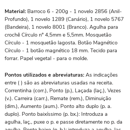
Material:
Barroco 6 - 200g - 1 novelo 2856 (Anil-
Profundo), 1 novelo 1289 (Canário), 1 novelo 5767
(Bandeira), 1 novelo 8001 (Branco). Agulha para
crochê Círculo nº 4,5mm e 5,5mm. Mosquetão
Círculo - 1 mosquetão lagosta. Botão Magnético
Círculo - 1 botão magnético 18 mm. Tecido para
forrar. Papel vegetal - para o molde.
Pontos utilizados e abreviaturas:
As indicações
entre ( ) são as abreviaturas usadas na receita.
Correntinha (corr.), Ponto (p.), Laçada (laç.), Vezes
(v.). Carreira (carr.), Remate (rem.), Diminuição
(dim.), Aumento (aum.). Ponto alto duplo (p. a.
duplo). Ponto baixíssimo (p. bx.): Introduza a
agulha, laç., puxe o p. e passe diretamente no p. da
agulha. Ponto baixo (p. b.): introduza a agulha, laç.,