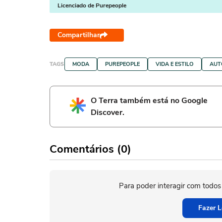
Licenciado de Purepeople
Compartilhar
TAGS
MODA
PUREPEOPLE
VIDA E ESTILO
AUT
O Terra também está no Google
Discover.
Comentários (0)
Para poder interagir com todos
Fazer L