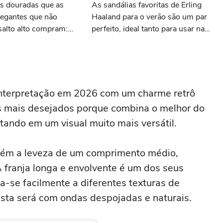
as douradas que as
As sandálias favoritas de Erling
legantes que não
Haaland para o verão são um par
salto alto compram:
perfeito, ideal tanto para usar na
is e com desconto
praia com roupa de banho quanto
 AnaCapri
em uma festa com terno de linho
nterpretação em 2026 com um charme retrô
es mais desejados porque combina o melhor do
tando em um visual muito mais versátil.
ntém a leveza de um comprimento médio,
 franja longa e envolvente é um dos seus
-se facilmente a diferentes texturas de
vista será com ondas despojadas e naturais.