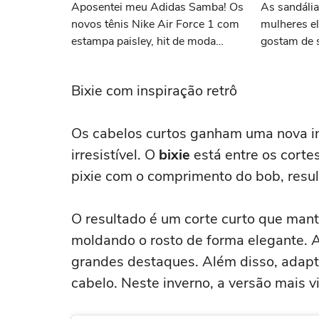
Aposentei meu Adidas Samba! Os
As sandáli
novos tênis Nike Air Force 1 com
mulheres e
estampa paisley, hit de moda
gostam de 
desde os anos 70, deram o toque
confortáve
de luxo e rejuvenesceram os
máximo na
Bixie com inspiração retrô
meus looks boho chic
Os cabelos curtos ganham uma nova i
irresistível. O
bixie
está entre os cort
pixie com o comprimento do bob, resul
O resultado é um corte curto que ma
moldando o rosto de forma elegante. A
grandes destaques. Além disso, adapta
cabelo. Neste inverno, a versão mais 