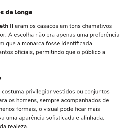
em uma festa com terno de linho
os de longe
eth II
eram os casacos em tons chamativos
. A escolha não era apenas uma preferência
am que a monarca fosse identificada
tos oficiais, permitindo que o público a
o
costuma privilegiar vestidos ou conjuntos
 para os homens, sempre acompanhados de
enos formais, o visual pode ficar mais
a uma aparência sofisticada e alinhada,
da realeza.