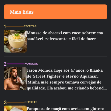
Mais lidas
1
RECEITAS
Mousse de abacaxi com coco: sobremesa
saudável, refrescante e fácil de fazer
2
FAMOSOS
Jason Momoa, hoje aos 47 anos, o Blanka
de 'Street Fighter' e eterno 'Aquaman':
'Minha mãe sempre tomava cervejas de
qualidade. Ela acabou me criando bebendo
as melhores'
3
RECEITAS
Panqueca de maçã com aveia sem glúten: