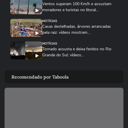
Ventos superam 100 Km/h e assustam
moradores e turistas no litoral...
NOTÍCIAS
Casas destelhadas, árvores arrancadas
pela raiz: vídeos mostram...
NOTÍCIAS
Tornado assusta e deixa feridos no Rio
Grande do Sul; vídeos...
NOTÍCIAS
Tempestade de granizo danifica quase
Recomendado por Taboola
500 casas no RS; vídeos...
CIDADES
Sobe para 143 o número de cidades
afetadas pelas chuvas no RS;...
NOTÍCIAS
Rebanho de gado nada para fugir de
inundação durante fortes chuvas...