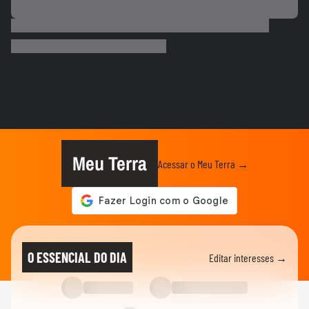
COPA DO MUNDO DA FIFA 2026
Temporal deixa regiões de Nova York
‘debaixo d’água’ na véspera da...
CIDADES
Ventos de até 100 Km/h causam danos
em ao menos 16 cidades do Rio...
PLANETA
Idoso é arremessado para o ar por bisão
após se aproximar para...
Meu Terra
Acessar o Meu Terra →
NOTÍCIAS
SC registra ao menos 19 cidades com
temperaturas negativas; vídeo...
MUNDO
Papagaio sobrevive por uma semana sob
O ESSENCIAL DO DIA
Editar interesses →
escombros de prédio e é...
PLANETA
Vazão das Cataratas do Iguaçu está 4