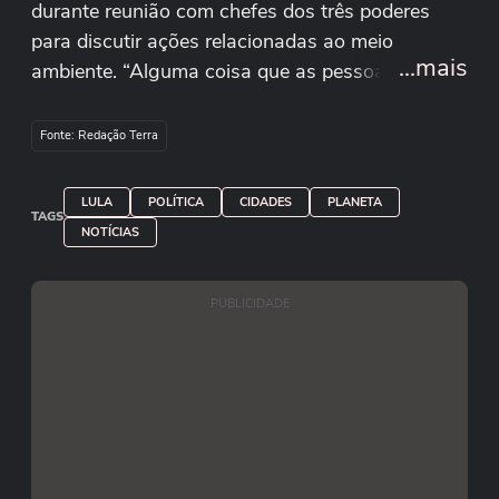
durante reunião com chefes dos três poderes
para discutir ações relacionadas ao meio
...mais
ambiente. “Alguma coisa que as pessoas que
estão tentando essa ação criminosa sejam
avisadas que a gente não está para brincadeira”,
Fonte: Redação Terra
disse. “O dado concreto é que a mim parece
muito anormalidade (...) mas algo me cheira de
LULA
POLÍTICA
CIDADES
PLANETA
oportunismo também de alguns setores”,
TAGS
NOTÍCIAS
acrescentou. Reprodução/Lula/Youtube
PUBLICIDADE