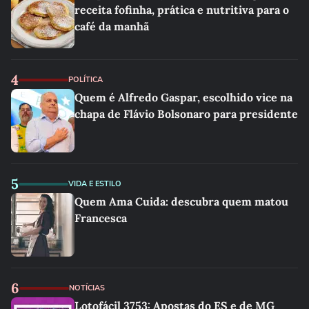
receita fofinha, prática e nutritiva para o
café da manhã
4
POLÍTICA
Quem é Alfredo Gaspar, escolhido vice na
chapa de Flávio Bolsonaro para presidente
5
VIDA E ESTILO
Quem Ama Cuida: descubra quem matou
Francesca
6
NOTÍCIAS
Lotofácil 3753: Apostas do ES e de MG