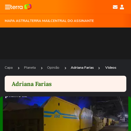
MAPA ASTRAL
TERRA MAIL
CENTRAL DO ASSINANTE
Capa
Planeta
Opinião
Adriana Farias
Videos
Adriana Farias
Ops!
Não foi possível reproduzir o vídeo