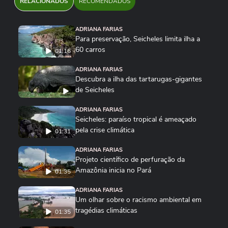
RELACIONADOS
RECOMENDADOS
ADRIANA FARIAS
Para preservação, Seicheles limita ilha a
60 carros
01:16
ADRIANA FARIAS
Descubra a ilha das tartarugas-gigantes
de Seicheles
ADRIANA FARIAS
Seicheles: paraíso tropical é ameaçado
pela crise climática
01:31
ADRIANA FARIAS
Projeto científico de perfuração da
Amazônia inicia no Pará
01:35
ADRIANA FARIAS
Um olhar sobre o racismo ambiental em
tragédias climáticas
01:35