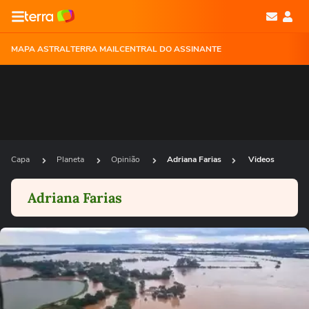
MAPA ASTRAL
TERRA MAIL
CENTRAL DO ASSINANTE
Capa
Planeta
Opinião
Adriana Farias
Videos
Adriana Farias
Ops!
Não foi possível reproduzir o vídeo