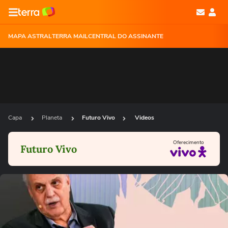
MAPA ASTRAL
TERRA MAIL
CENTRAL DO ASSINANTE
Capa
Planeta
Futuro Vivo
Videos
Oferecimento
Futuro Vivo
Ops!
Não foi possível reproduzir o vídeo