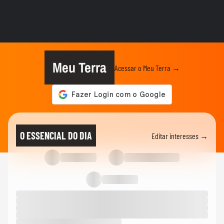
Cameron Saul detalha projeto na
Amazônia que ajuda a empoderar...
FUTURO VIVO
Encontro Futuro Vivo debate: tecnologia é
desastre ou oportunidade...
Meu Terra
Acessar o Meu Terra →
FUTURO VIVO
Vivo anuncia projeto de proteção da
Amazônia pelos próximos 30 anos
FUTURO VIVO
'Se ganhar dinheiro é o que importa,
O ESSENCIAL DO DIA
Editar interesses →
como tem bilionário...
FUTURO VIVO
Gabor Maté alerta para excesso de telas:
'se fossem meus filhos,...