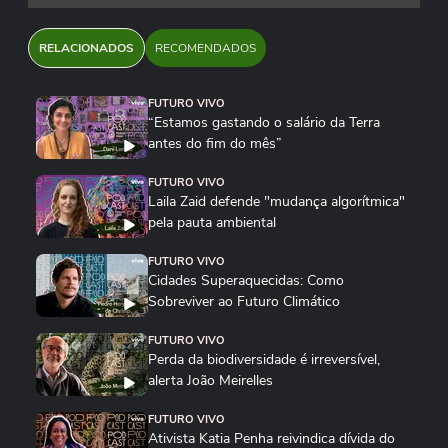
RELACIONADOS
RECOMENDADOS
FUTURO VIVO
“Estamos gastando o salário da Terra
antes do fim do mês”
FUTURO VIVO
Laila Zaid defende "mudança algorítmica"
pela pauta ambiental
FUTURO VIVO
Cidades Superaquecidas: Como
Sobreviver ao Futuro Climático
FUTURO VIVO
Perda da biodiversidade é irreversível,
alerta João Meirelles
FUTURO VIVO
Ativista Katia Penha reivindica dívida do