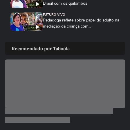
Brasil com os quilombos
FUTURO VIVO
Pedagoga reflete sobre papel do adulto na
mediação da criança com...
FUTURO VIVO
Bia Saldanha impulsiona bioeconomia
Recomendado por Taboola
amazônica: 'vivo a serviço da...
TERRA AGORA
Floresta Vivo: iniciativa pretende
reflorestar parte da Amazônia...
FUTURO VIVO
'Não temos planeta B', alerta Ailton
Krenak em conversa com...
FUTURO VIVO
Joham Rockström e Carlos Nobre
destacam importância da COP na...
FUTURO VIVO