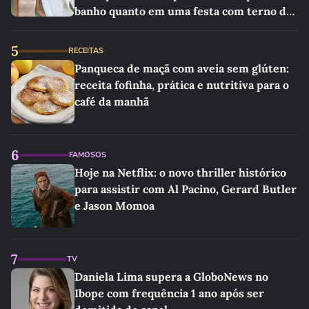
banho quanto em uma festa com terno de
linho
5
RECEITAS
Panqueca de maçã com aveia sem glúten:
receita fofinha, prática e nutritiva para o
café da manhã
6
FAMOSOS
Hoje na Netflix: o novo thriller histórico
para assistir com Al Pacino, Gerard Butler
e Jason Momoa
7
TV
Daniela Lima supera a GloboNews no
Ibope com frequência 1 ano após ser