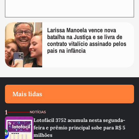
Larissa Manoela vence nova
batalha na Justiça e se livra de
contrato vitalício assinado pelos
pais na infância
Mais lidas
1
NOTÍCIAS
Lotofácil 3752 acumula nesta segunda-
feira e prêmio principal sobe para R$ 5
milhões