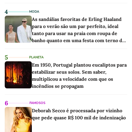
4
MODA
As sandálias favoritas de Erling Haaland
para o verão são um par perfeito, ideal
tanto para usar na praia com roupa de
banho quanto em uma festa com terno de
linho
5
PLANETA
Em 1950, Portugal plantou eucaliptos para
estabilizar seus solos. Sem saber,
multiplicou a velocidade com que os
incêndios se propagam
6
FAMOSOS
Deborah Secco é processada por vizinho
que pede quase R$ 100 mil de indenização