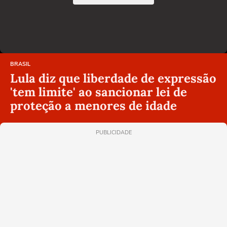
BRASIL
Lula diz que liberdade de expressão
'tem limite' ao sancionar lei de
proteção a menores de idade
PUBLICIDADE