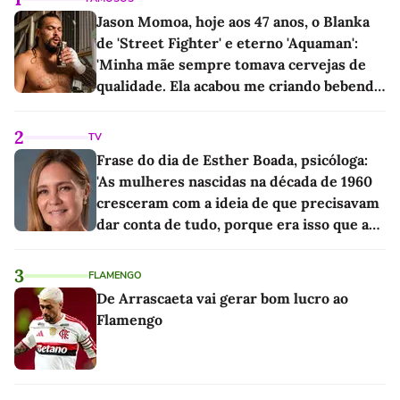
Jason Momoa, hoje aos 47 anos, o Blanka
de 'Street Fighter' e eterno 'Aquaman':
'Minha mãe sempre tomava cervejas de
qualidade. Ela acabou me criando bebendo
as melhores'
2
TV
Frase do dia de Esther Boada, psicóloga:
'As mulheres nascidas na década de 1960
cresceram com a ideia de que precisavam
dar conta de tudo, porque era isso que a
sociedade exigia'
3
FLAMENGO
De Arrascaeta vai gerar bom lucro ao
Flamengo