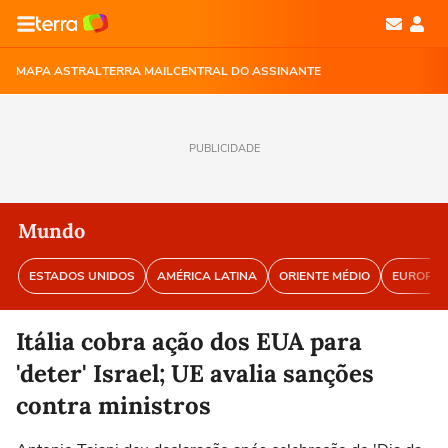
MAPA ASTRAL
TERRA MAIL
CENTRAL DO ASSINANTE
PUBLICIDADE
Mundo
ESTADOS UNIDOS
AMÉRICA LATINA
ORIENTE MÉDIO
EUROPA
Itália cobra ação dos EUA para
'deter' Israel; UE avalia sanções
contra ministros