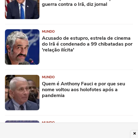
guerra contra o Irã, diz jornal
MUNDO
Acusado de estupro, estrela de cinema
do Irã é condenado a 99 chibatadas por
'relação ilícita'
MUNDO
Quem é Anthony Fauci e por que seu
nome voltou aos holofotes após a
pandemia
MUNDO
De 'Viva Israel' a discurso no quartel: os
3 momentos da posse do novo