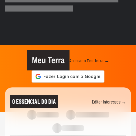
Trump diz que Israel está 'muito feliz' com
acordo para...
MUNDO
Irã divulga vídeo de petroleiros em
chamas após ataques em Ormuz
AS PRINCIPAIS NOTÍCIAS DA EUROPA
Milhares de imigrantes chegam a Ceuta,
na Espanha, e prefeito pede...
Meu Terra
Acessar o Meu Terra →
MUNDO
Menino de 11 anos viraliza após virar
tradutor da mãe durante...
ELEIÇÕES
Lula diz que não é ‘louco’ de brigar com
O ESSENCIAL DO DIA
Editar interesses →
China e EUA: ‘Quero...
FUTEBOL
No Japão, Zico tranquiliza fãs após
terremoto de grandes...