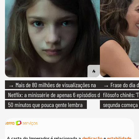
→ Mais de 80 milhões de visualizações na
→ Frase do dia d
Netflix: a minissérie de apenas 6 episódios de
filósofo chinês: 
50 minutos que pouca gente lembra
segunda começa
que só temos um
A carta do Imperador é relacionada a
dedicação
e
estabilidade
.