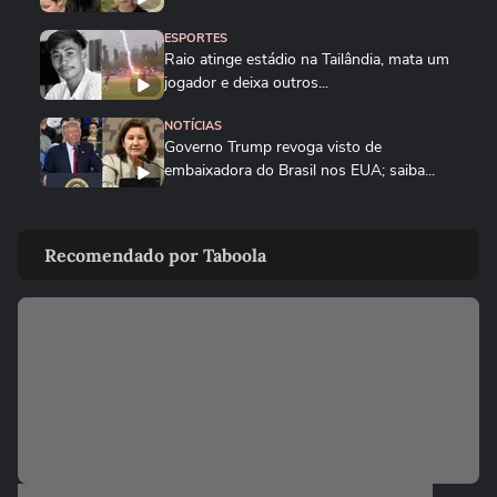
ESPORTES
Raio atinge estádio na Tailândia, mata um
jogador e deixa outros...
NOTÍCIAS
Governo Trump revoga visto de
embaixadora do Brasil nos EUA; saiba...
PLANETA
Golfinho fêmea de luto carrega corpo de
Recomendado por Taboola
filhote por vários dias na...
MUNDO
Drone persegue vendedor em mercado,
explode e lança homem contra...
FUTEBOL
Trump nega ter conversado com Infantino
sobre proposta da Fifa...
ESTADOS UNIDOS