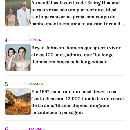
As sandálias favoritas de Erling Haaland
para o verão são um par perfeito, ideal
tanto para usar na praia com roupa de
banho quanto em uma festa com terno de
linho
4
CIÊNCIA
Bryan Johnson, homem que queria viver
até os 100 anos, admite que "foi longe
demais em busca pela longevidade"
5
PLANETA
Em 1997, cobriram um local deserto na
Costa Rica com 12.000 toneladas de cascas
de laranja; 16 anos depois, ninguém
reconheceu a paisagem
6
FAMOSOS