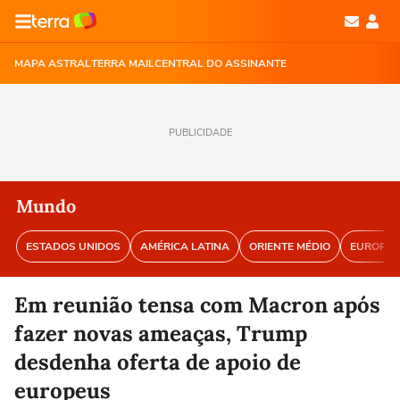
MAPA ASTRAL
TERRA MAIL
CENTRAL DO ASSINANTE
PUBLICIDADE
Mundo
ESTADOS UNIDOS
AMÉRICA LATINA
ORIENTE MÉDIO
EUROPA
Em reunião tensa com Macron após
fazer novas ameaças, Trump
desdenha oferta de apoio de
europeus