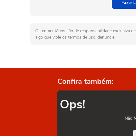
Fazer L
Os comentários são de responsabilidade exclusiva de 
algo que viole os termos de uso, denuncie.
Confira também:
Ops!
Não f