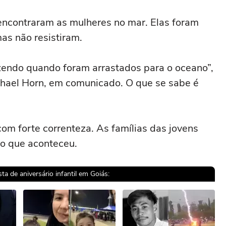
encontraram as mulheres no mar. Elas foram
as não resistiram.
zendo quando foram arrastados para o oceano”,
chael Horn, em comunicado. O que se sabe é
com forte correnteza. As famílias das jovens
o que aconteceu.
a de aniversário infantil em Goiás: