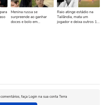
sível reproduzir o vídeo
para
Menina russa se
Raio atinge estádio na
ar novamente
caso
surpreende ao ganhar
Tailândia, mata um
doces e bolo em
jogador e deixa outros 12
aniversário em SP
feridos
 comentários, faça Login na sua conta Terra