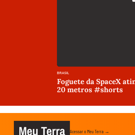
BRASIL
Foguete da SpaceX atin
20 metros #shorts
Meu Terra
Acessar o Meu Terra →