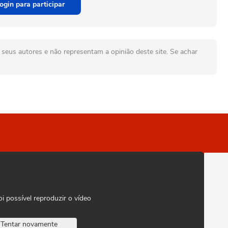
ogin para participar
seus autores e não representam a opinião deste site. Se achar
oi possível reproduzir o vídeo
Tentar novamente