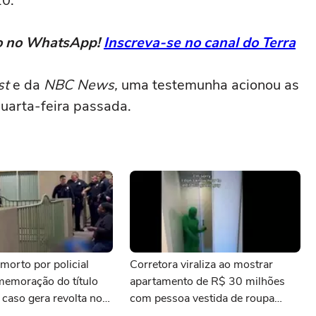
10.
eto no WhatsApp!
Inscreva-se no canal do Terra
st
e da
NBC News,
uma testemunha acionou as
quarta-feira passada.
morto por policial
Corretora viraliza ao mostrar
memoração do título
apartamento de R$ 30 milhões
 caso gera revolta nos
com pessoa vestida de roupa
verde aparecendo em vídeo