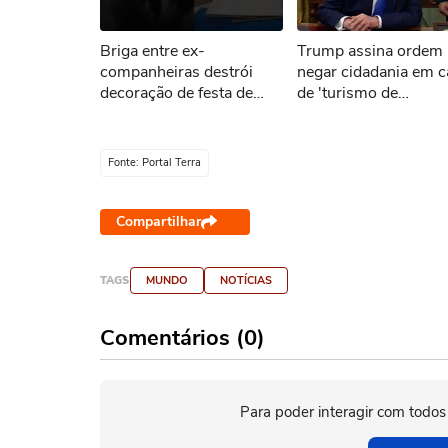
Não foi pos
Briga entre ex-
Trump assina ordem 
Tent
companheiras destrói
negar cidadania em 
decoração de festa de
de 'turismo de
aniversário infantil em
nascimento'
Goiás
Fonte: Portal Terra
Compartilhar
TAGS
MUNDO
NOTÍCIAS
Comentários (0)
Para poder interagir com todos