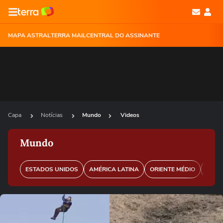
MAPA ASTRAL
TERRA MAIL
CENTRAL DO ASSINANTE
Capa
Notícias
Mundo
Videos
Mundo
ESTADOS UNIDOS
AMÉRICA LATINA
ORIENTE MÉDIO
EURO
Ops!