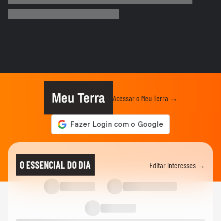
Trump diz que Israel está 'muito feliz' com
acordo para...
MUNDO
Irã divulga vídeo de petroleiros em
chamas após ataques em Ormuz
AS PRINCIPAIS NOTÍCIAS DA EUROPA
Milhares de imigrantes chegam a Ceuta,
na Espanha, e prefeito pede...
Meu Terra
Acessar o Meu Terra →
MUNDO
Menino de 11 anos viraliza após virar
tradutor da mãe durante...
ELEIÇÕES
Lula diz que não é ‘louco’ de brigar com
O ESSENCIAL DO DIA
Editar interesses →
China e EUA: ‘Quero...
FUTEBOL
No Japão, Zico tranquiliza fãs após
terremoto de grandes...