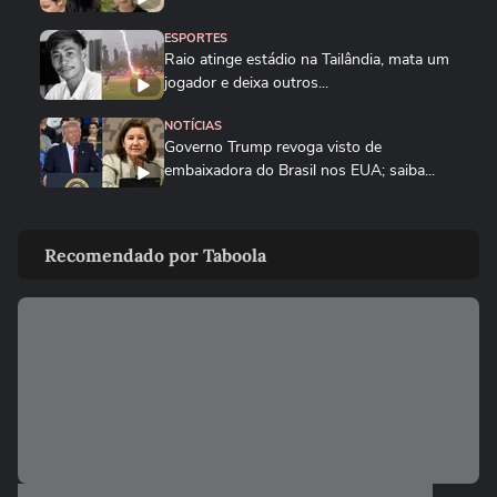
ESPORTES
Raio atinge estádio na Tailândia, mata um
jogador e deixa outros...
NOTÍCIAS
Governo Trump revoga visto de
embaixadora do Brasil nos EUA; saiba...
PLANETA
Golfinho fêmea de luto carrega corpo de
Recomendado por Taboola
filhote por vários dias na...
MUNDO
Drone persegue vendedor em mercado,
explode e lança homem contra...
FUTEBOL
Trump nega ter conversado com Infantino
sobre proposta da Fifa...
ESTADOS UNIDOS