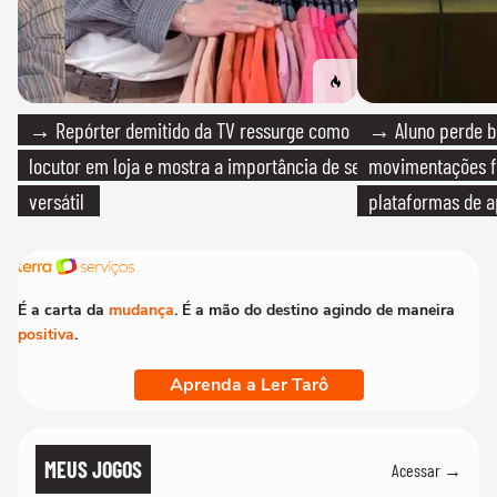
→ Repórter demitido da TV ressurge como
→ Aluno perde bo
locutor em loja e mostra a importância de ser
movimentações f
versátil
plataformas de a
É a carta da
mudança
. É a mão do destino agindo de maneira
positiva
.
Aprenda a Ler Tarô
MEUS JOGOS
Acessar →