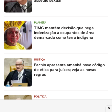
assédio sexual
PLANETA
TJMG mantém decisão que nega
indenização a ocupantes de área
demarcada como terra indígena
JUSTIÇA
Fachin apresenta amanhã novo código
de ética para juízes; veja as novas
regras
POLÍTICA
'Força do STF não está na ausência de
crítica, mas na convivência com ela', diz
Fachin