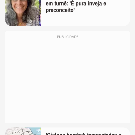
em turnê: 'É pura inveja e
preconceito'
PUBLICIDADE
'Ciclone-bomba': tempestades e