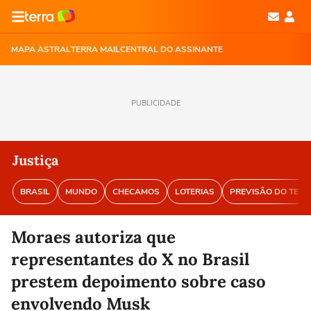
MAPA ASTRAL
TERRA MAIL
CENTRAL DO ASSINANTE
PUBLICIDADE
Justiça
BRASIL
MUNDO
CHECAMOS
LOTERIAS
PREVISÃO DO TEM
Moraes autoriza que
representantes do X no Brasil
prestem depoimento sobre caso
envolvendo Musk