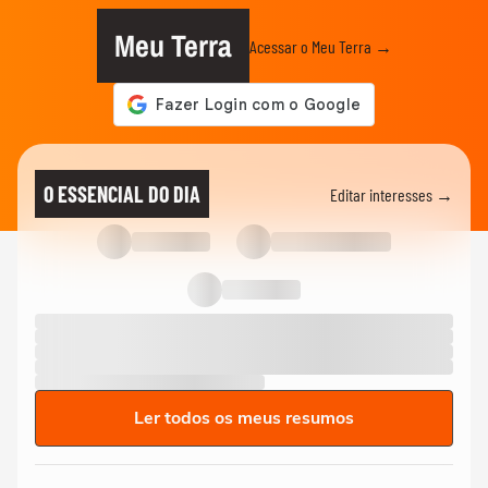
Meu Terra
Acessar o Meu Terra →
O ESSENCIAL DO DIA
Editar interesses →
Ler todos os meus resumos