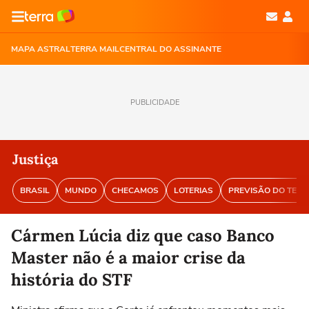
MAPA ASTRAL
TERRA MAIL
CENTRAL DO ASSINANTE
PUBLICIDADE
Justiça
BRASIL
MUNDO
CHECAMOS
LOTERIAS
PREVISÃO DO TEM
Cármen Lúcia diz que caso Banco
Master não é a maior crise da
história do STF