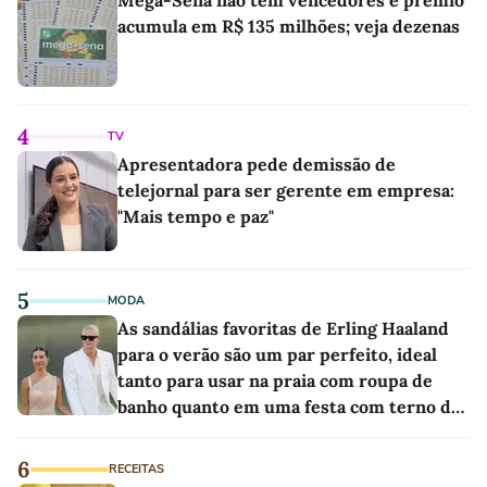
Mega-Sena não tem vencedores e prêmio
acumula em R$ 135 milhões; veja dezenas
4
TV
Apresentadora pede demissão de
telejornal para ser gerente em empresa:
"Mais tempo e paz"
5
MODA
As sandálias favoritas de Erling Haaland
para o verão são um par perfeito, ideal
tanto para usar na praia com roupa de
banho quanto em uma festa com terno de
linho
6
RECEITAS