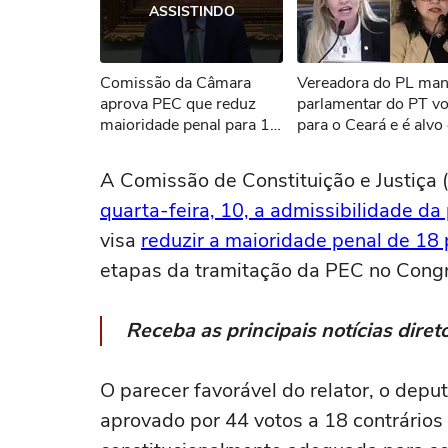
ASSISTINDO
Não foi pos
Comissão da Câmara
Vereadora do PL ma
Tent
aprova PEC que reduz
parlamentar do PT vo
maioridade penal para 16
para o Ceará e é alvo
anos
representação no MP
'Nasceu lá, mas vem
A Comissão de Constituição e Justiç
encher o saco aqui'
quarta-feira, 10, a admissibilidade d
visa
reduzir a maioridade penal de 18
etapas da tramitação da PEC no Cong
Receba as principais notícias dir
O parecer favorável do relator, o depu
aprovado por 44 votos a 18 contrários