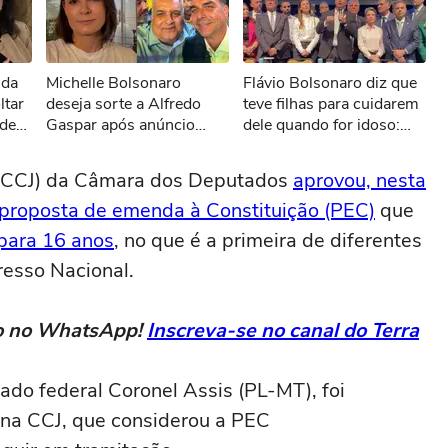
sível reproduzir o vídeo
nda
Michelle Bolsonaro
Flávio Bolsonaro diz que
ar novamente
ltar
deseja sorte a Alfredo
teve filhas para cuidarem
 de
Gaspar após anúncio
dele quando for idoso:
F:
como vice de Flávio:
‘Fiz exatamente para isso’
'Todos unidos'
a (CCJ) da Câmara dos Deputados
aprovou, nesta
a proposta de emenda à Constituição (PEC)
que
 para 16 anos
, no que é a primeira de diferentes
resso Nacional.
eto no WhatsApp!
Inscreva-se no canal do Terra
tado federal Coronel Assis (PL-MT), foi
 na CCJ, que considerou a PEC