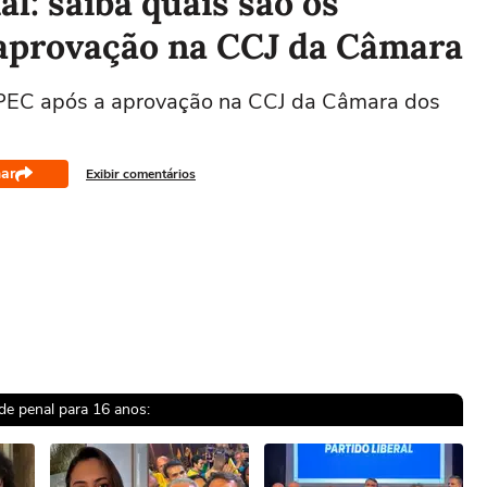
l: saiba quais são os
aprovação na CCJ da Câmara
 PEC após a aprovação na CCJ da Câmara dos
ar
Exibir comentários
e penal para 16 anos: