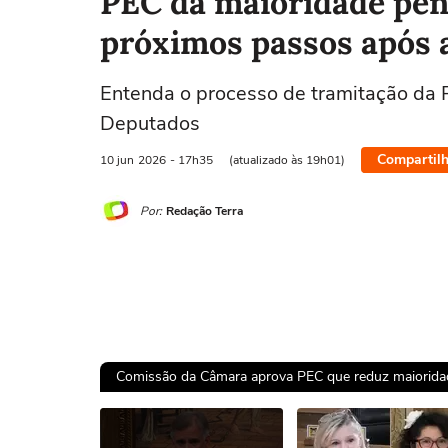
PEC da maioridade pena
próximos passos após 
Entenda o processo de tramitação da
Deputados
Compartilh
10 jun
2026
- 17h35
(atualizado às 19h01)
Por:
Redação Terra
Comissão da Câmara aprova PEC que reduz maioridad
Ops!