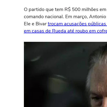
O partido que tem R$ 500 milhões em 
comando nacional. Em março, Antonio 
Ele e Bivar
trocam acusações públicas 
em casas de Rueda até roubo em cofre