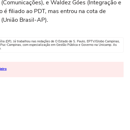
ho (Comunicações), e Waldez Góes (Integração e
 é filiado ao PDT, mas entrou na cota de
(União Brasil-AP).
sília (DF). Já trabalhou nas redações de O Estado de S. Paulo, EPTV/Globo Campinas,
a Puc-Campinas, com especialização em Gestão Pública e Governo na Unicamp. As
a.
ieiro