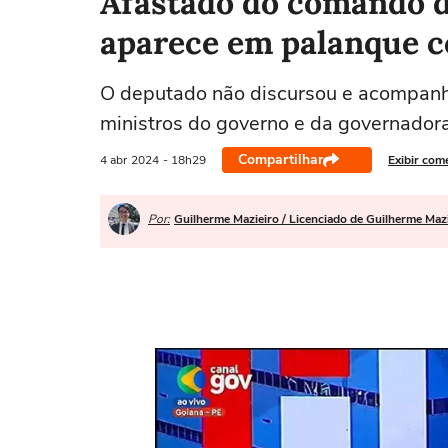
Afastado do comando do
aparece em palanque 
O deputado não discursou e acompanh
ministros do governo e da governado
Compartilhar
4 abr
2024
- 18h29
Exibir com
Por:
Guilherme Mazieiro / Licenciado de Guilherme Maz