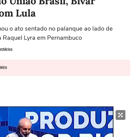
 União Brasil, Bivar
com Lula
ou o ato sentado no palanque ao lado de
ra Raquel Lyra em Pernambuco
entários
ieiro