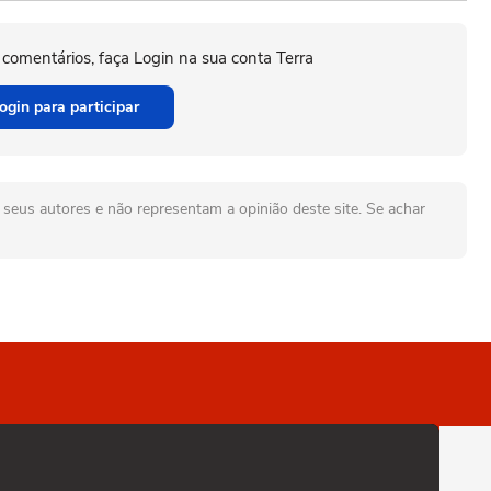
 comentários, faça Login na sua conta Terra
ogin para participar
seus autores e não representam a opinião deste site. Se achar