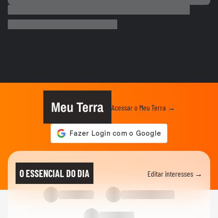
ELEIÇÕES
Favoritos, indefinição: veja como vai
começar a campanha nos...
ELEIÇÕES
Flávio Bolsonaro diz que pai tomou todas
as vacinas, menos a da...
ELEIÇÕES
Cleitinho volta atrás e pede candidatura ao
governo de MG: ‘Quem...
Meu Terra
Acessar o Meu Terra →
ELEIÇÕES
Caiado diz que partidos começaram a se
posicionar nos estados:...
ELEIÇÕES
Zema diz que vice deve ser do Novo:
O ESSENCIAL DO DIA
Editar interesses →
'Queremos alguém com ficha limpa'
ELEIÇÕES
De olho na Presidência, Zema anuncia
mudança de BH para São Paulo:...