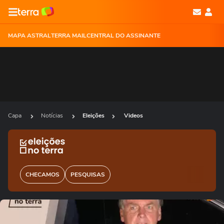
MAPA ASTRAL
TERRA MAIL
CENTRAL DO ASSINANTE
Capa
Notícias
Eleições
Videos
CHECAMOS
PESQUISAS
Ops!