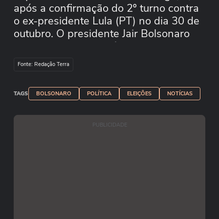
após a confirmação do 2º turno contra
o ex-presidente Lula (PT) no dia 30 de
outubro. O presidente Jair Bolsonaro
(PL) afirmou que está confiante para a
disputa do 2º turno contra seu rival, o
Fonte: Redação Terra
ex-presidente Luiz Inácio Lula da Silva
(PT). "Nós vencemos as mentiras",
TAGS
disse ele ao citar pesquisas que
BOLSONARO
POLÍTICA
ELEIÇÕES
NOTÍCIAS
colocavam Lula à frente do cargo.
PUBLICIDADE