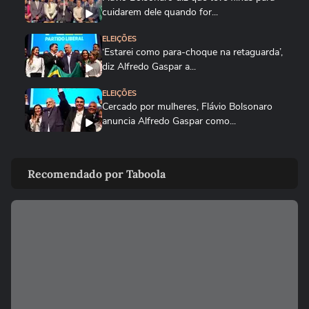
cuidarem dele quando for...
ELEIÇÕES
‘Estarei como para-choque na retaguarda’,
diz Alfredo Gaspar a...
ELEIÇÕES
Cercado por mulheres, Flávio Bolsonaro
anuncia Alfredo Gaspar como...
ELEIÇÕES
Zema mostra convite a Girão após
Recomendado por Taboola
senador ser confirmado como vice...
ELEIÇÕES
Caiado diz em sabatina que quarto
mandato de Lula seria um ‘Dilma...
ELEIÇÕES
Zema diz que, se eleito, irá dialogar com
parlamentares, mas que...