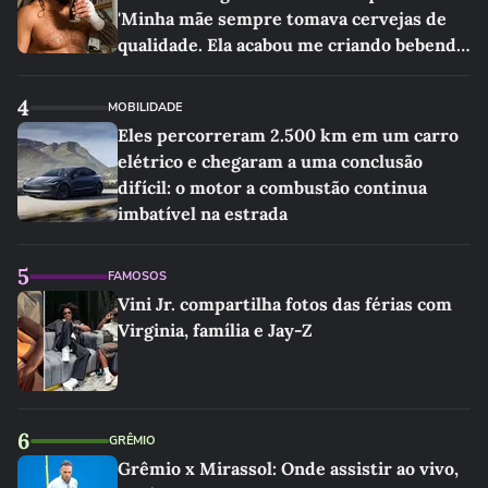
'Minha mãe sempre tomava cervejas de
qualidade. Ela acabou me criando bebendo
as melhores'
4
MOBILIDADE
Eles percorreram 2.500 km em um carro
elétrico e chegaram a uma conclusão
difícil: o motor a combustão continua
imbatível na estrada
5
FAMOSOS
Vini Jr. compartilha fotos das férias com
Virginia, família e Jay-Z
6
GRÊMIO
Grêmio x Mirassol: Onde assistir ao vivo,