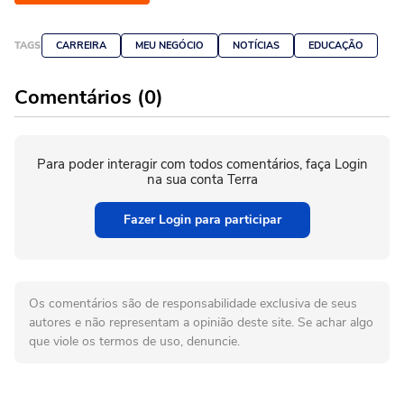
TAGS
CARREIRA
MEU NEGÓCIO
NOTÍCIAS
EDUCAÇÃO
Comentários (0)
Para poder interagir com todos comentários, faça Login
na sua conta Terra
Fazer Login para participar
Os comentários são de responsabilidade exclusiva de seus
autores e não representam a opinião deste site. Se achar algo
que viole os termos de uso, denuncie.