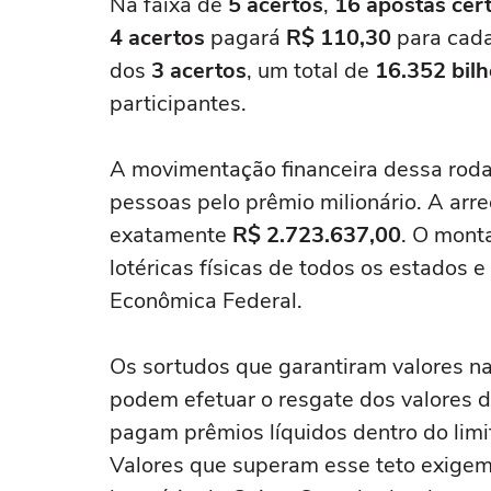
Na faixa de
5 acertos
,
16 apostas cer
4 acertos
pagará
R$ 110,30
para cad
dos
3 acertos
, um total de
16.352 bilh
participantes.
A movimentação financeira dessa rod
pessoas pelo prêmio milionário. A arr
exatamente
R$ 2.723.637,00
. O mont
lotéricas físicas de todos os estados 
Econômica Federal.
Os sortudos que garantiram valores nas
podem efetuar o resgate dos valores d
pagam prêmios líquidos dentro do limi
Valores que superam esse teto exige