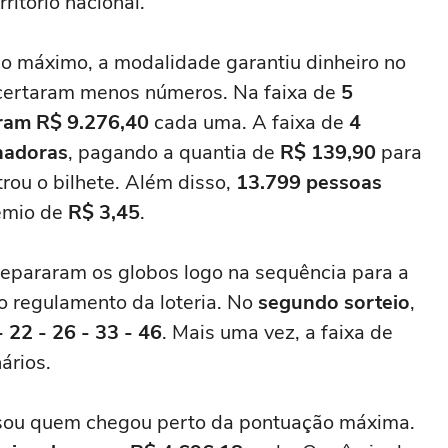
itório nacional.
 máximo, a modalidade garantiu dinheiro no
 acertaram menos números. Na faixa de
5
aram R$ 9.276,40
cada uma. A faixa de
4
hadoras
, pagando a quantia de
R$ 139,90
para
rou o bilhete. Além disso,
13.799 pessoas
êmio de
R$ 3,45
.
prepararam os globos logo na sequência para a
o regulamento da loteria. No
segundo sorteio
,
- 22 - 26 - 33 - 46
. Mais uma vez, a faixa de
ários.
ou quem chegou perto da pontuação máxima.