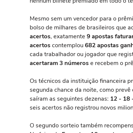
nenhum bilhete premiado em todo o terr
Mesmo sem um vencedor para o prêmio
bolso de milhares de brasileiros que
acertos
, exatamente
9 apostas fatur
acertos
contemplou
682 apostas gan
cada trabalhador ou jogador que regist
acertaram 3 números
e recebem o pr
Os técnicos da instituição financeira 
segunda chance da noite, como prevê 
saíram as seguintes dezenas:
12 - 18 
seis acertos não registrou novos milion
O segundo sorteio também recompens