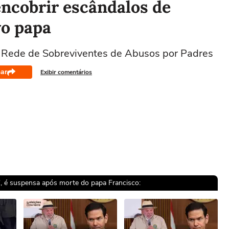
encobrir escândalos de
vo papa
la Rede de Sobreviventes de Abusos por Padres
ar
Exibir comentários
t', é suspensa após morte do papa Francisco: