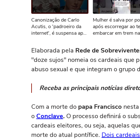
Não foi pos
Canonização de Carlo
Mulher é salva por pol
Tent
Acutis, o 'padroeiro da
após escorregar ao t
internet', é suspensa após
embarcar em trem na
morte do papa Francisco
Índia #shorts
Elaborada pela
Rede de Sobrevivente
"doze sujos" nomeia os cardeais que
abuso sexual e que integram o grupo d
Receba as principais notícias dir
Com a morte do
papa Francisco
nesta 
o
Conclave
.
O processo definirá o subs
cardeais eleitores, ou seja, aquelas 
morte do atual pontífice.
Dois cardeais