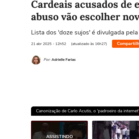
Cardeais acusados de 
abuso vão escolher no
Lista dos 'doze sujos' é divulgada pe
Compartilh
21 abr
2025
- 12h52
(atualizado às 16h27)
Por:
Adrielle Farias
Canonização de Carlo Acutis, o 'padroeiro da interne
Ops!
ASSISTINDO