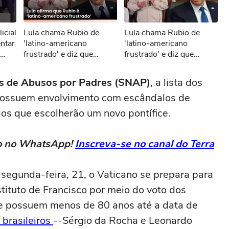
sível reproduzir o vídeo
icial
Lula chama Rubio de
Lula chama Rubio de
ar novamente
entar
'latino-americano
'latino-americano
frustrado' e diz que
frustrado' e diz que
secretário dos EUA 'odeia
secretário dos EUA 'odeia
o Brasil'
o Brasil'
s de Abusos por Padres (SNAP)
, a lista dos
 possuem envolvimento com escândalos de
os que escolherão um novo pontífice.
eto no WhatsApp!
Inscreva-se no canal do Terra
segunda-feira, 21, o Vaticano se prepara para
tituto de Francisco por meio do voto dos
que possuem menos de 80 anos até a data de
 brasileiros
--Sérgio da Rocha e Leonardo