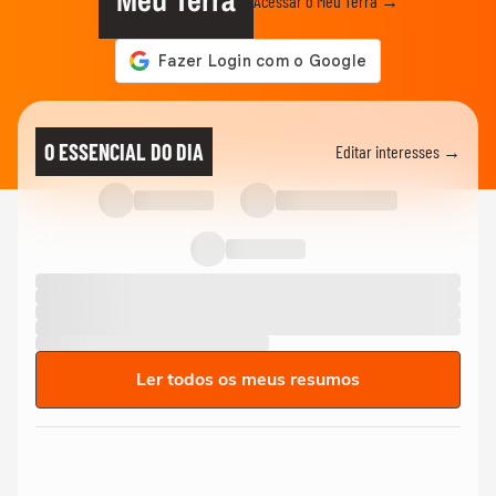
Meu Terra
Acessar o Meu Terra →
O ESSENCIAL DO DIA
Editar interesses →
Ler todos os meus resumos