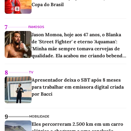
Copa do Brasil
7
FAMOSOS
Jason Momoa, hoje aos 47 anos, o Blanka
de 'Street Fighter' e eterno 'Aquaman':
'Minha mãe sempre tomava cervejas de
qualidade. Ela acabou me criando bebendo
as melhores'
8
TV
Apresentador deixa o SBT após 8 meses
para trabalhar em emissora digital criada
por Bacci
9
MOBILIDADE
Eles percorreram 2.500 km em um carro
elétrico e chegaram a uma conclusão