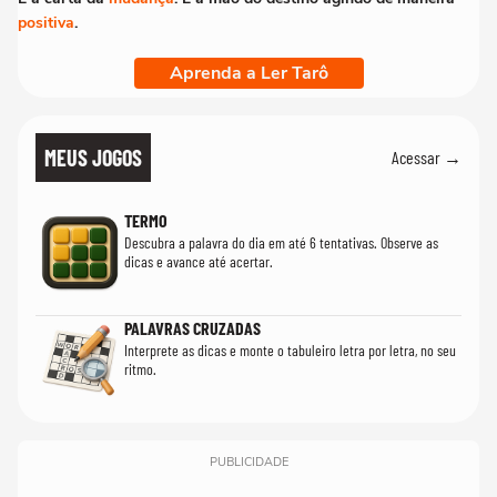
positiva
.
Aprenda a Ler Tarô
MEUS JOGOS
Acessar →
TERMO
Descubra a palavra do dia em até 6 tentativas. Observe as
dicas e avance até acertar.
PALAVRAS CRUZADAS
Interprete as dicas e monte o tabuleiro letra por letra, no seu
ritmo.
PUBLICIDADE