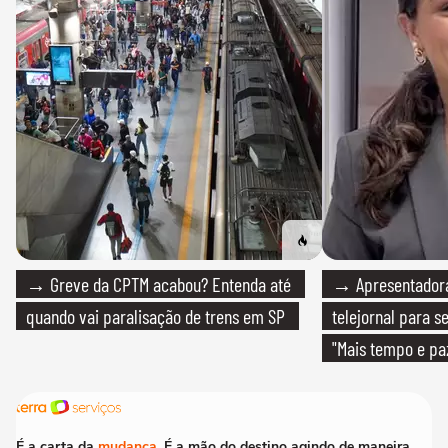
→ Greve da CPTM acabou? Entenda até
→ Apresentadora
quando vai paralisação de trens em SP
telejornal para 
"Mais tempo e pa
É a carta da
mudança
. É a mão do destino agindo de maneira