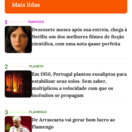
Mais lidas
1
FAMOSOS
Dezessete meses após sua estreia, chega à
Netflix um dos melhores filmes de ficção
científica, com uma nota quase perfeita
2
PLANETA
Em 1950, Portugal plantou eucaliptos para
estabilizar seus solos. Sem saber,
multiplicou a velocidade com que os
incêndios se propagam
3
FLAMENGO
De Arrascaeta vai gerar bom lucro ao
Flamengo