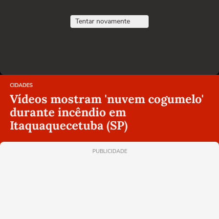
Tentar novamente
CIDADES
Vídeos mostram 'nuvem cogumelo'
durante incêndio em
Itaquaquecetuba (SP)
PUBLICIDADE