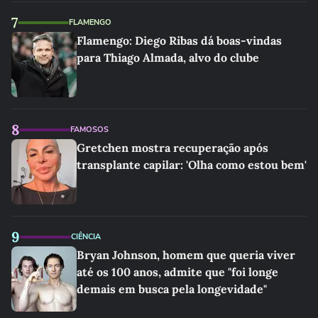
7
FLAMENGO
Flamengo: Diego Ribas dá boas-vindas
para Thiago Almada, alvo do clube
8
FAMOSOS
Gretchen mostra recuperação após
transplante capilar: 'Olha como estou bem'
9
CIÊNCIA
Bryan Johnson, homem que queria viver
até os 100 anos, admite que "foi longe
demais em busca pela longevidade"