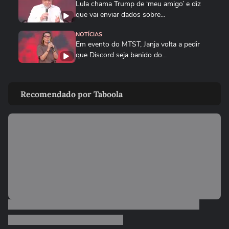
Lula chama Trump de ‘meu amigo’ e diz
que vai enviar dados sobre...
NOTÍCIAS
Em evento do MTST, Janja volta a pedir
que Discord seja banido do...
BRASIL
Queda de helicóptero deixa ao menos
Recomendado por Taboola
quatro mortos no Rio de...
CIDADES
Queda de helicóptero deixa ao menos
quatro mortos no Rio de Janeiro
ENTRETÊ
Alinne Rosa registra boletim de ocorrência
após agressão: ‘Não...
BRASIL
Mulher é salva por policial após escorregar
ao tentar embarcar em...