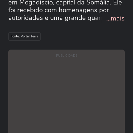
em Mogadíscio, capital da Somália. Ele
foi recebido com homenagens por
autoridades e uma grande quantidade
...mais
de apoiadores. Em um breve discurso,
Omar demonstrou confiança de que
Fonte: Portal Terra
ainda realizará o sonho de apitar o
principal torneio do futebol mundial.
Imagens: Nasra Bashir Ali/Governo
PUBLICIDADE
Federal da Somália #terranacopa
#terraesportes