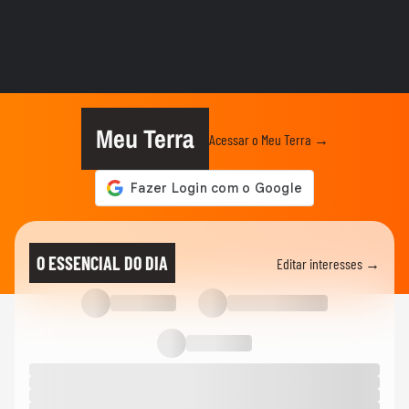
BRASIL
Lula chama Rubio de 'latino-americano
frustrado' e diz que...
ELEIÇÕES
Lula chama Rubio de 'latino-americano
frustrado' e diz que...
Meu Terra
Acessar o Meu Terra →
CIDADES
Ventos fortes atingem Santos e Defesa
Civil alerta para ressaca e...
EDUCAÇÃO
Secretária escolar pula janela e salva
O ESSENCIAL DO DIA
Editar interesses →
estudante engasgado em Teresina
CIDADES
Com ventania, Rio recomenda que
população retorne para casa e...