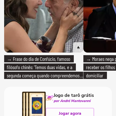
→ Frase do dia de Confúcio, famoso
→ Moraes nega p
filósofo chinês: 'Temos duas vidas, e a
receber os filhos
segunda começa quando compreendemos
domiciliar
que só temos uma'
Jogo de tarô grátis
por André Mantovanni
Jogar agora