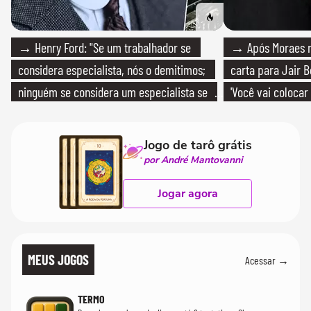
→ Henry Ford: "Se um trabalhador se
→ Após Moraes ne
considera especialista, nós o demitimos;
carta para Jair B
ninguém se considera um especialista se
'Você vai colocar
realmente conhece seu trabalho"
mim'
Jogo de tarô grátis
por André Mantovanni
Jogar agora
MEUS JOGOS
Acessar →
TERMO