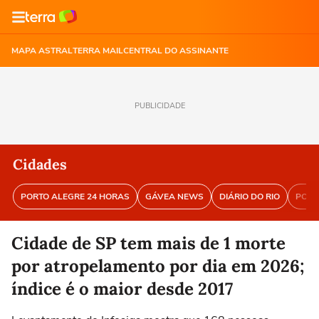
MAPA ASTRAL
TERRA MAIL
CENTRAL DO ASSINANTE
PUBLICIDADE
Cidades
PORTO ALEGRE 24 HORAS
GÁVEA NEWS
DIÁRIO DO RIO
PORT
Cidade de SP tem mais de 1 morte
por atropelamento por dia em 2026;
índice é o maior desde 2017