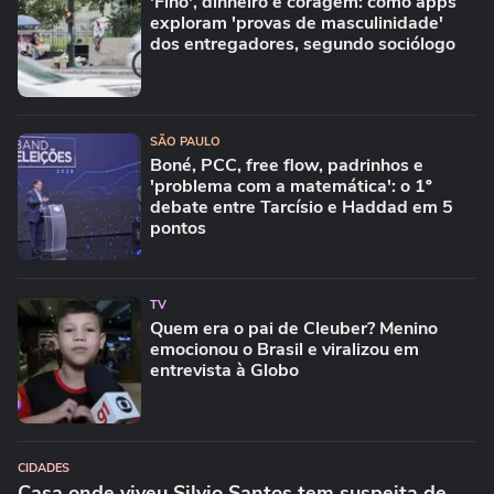
'Fino', dinheiro e coragem: como apps
exploram 'provas de masculinidade'
dos entregadores, segundo sociólogo
SÃO PAULO
Boné, PCC, free flow, padrinhos e
'problema com a matemática': o 1º
debate entre Tarcísio e Haddad em 5
pontos
TV
Quem era o pai de Cleuber? Menino
emocionou o Brasil e viralizou em
entrevista à Globo
CIDADES
Casa onde viveu Silvio Santos tem suspeita de