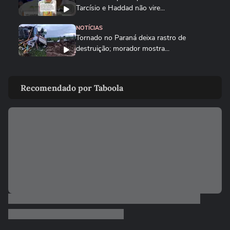
Tarcísio e Haddad não vire...
NOTÍCIAS
Tornado no Paraná deixa rastro de
destruição; morador mostra...
ELEIÇÕES
Cinegrafista da GloboNews é retirado da
Recomendado por Taboola
cobertura de debate na...
ELEIÇÕES
Governo de São Paulo: veja por que
debate na Band só vai ter...
NOTÍCIAS
‘Amarei vocês para sempre’, diz parente de
colombianas que...
BRASIL
Tornado assusta moradores e causa
destruição no Paraná; veja...