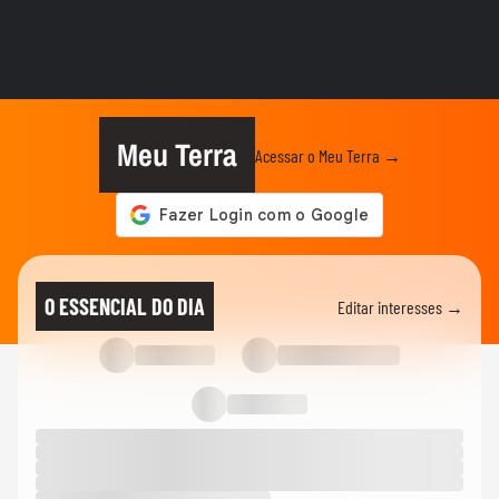
ELEIÇÕES
Flávio chora lendo carta para Bolsonaro
após Moraes barrar visita...
NOTÍCIAS
Meteorologista alerta para ‘Super El Niño’
após sequência de...
Meu Terra
Acessar o Meu Terra →
NOTÍCIAS
Tornado assusta moradores e causa
destruição no Paraná; veja...
BRASIL
Menino de 11 anos que perdeu a perna
O ESSENCIAL DO DIA
Editar interesses →
em ataque de tubarão dá...
NOTÍCIAS
Menino de 11 anos que perdeu a perna
em ataque de tubarão dá...