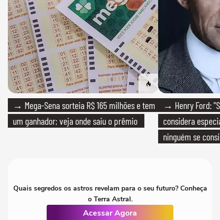
→ Mega-Sena sorteia R$ 165 milhões e tem
→ Henry Ford: "S
um ganhador; veja onde saiu o prêmio
considera especia
ninguém se consi
realmente conhec
Quais segredos os astros revelam para o seu futuro? Conheça
o Terra Astral.
Acessar Agora