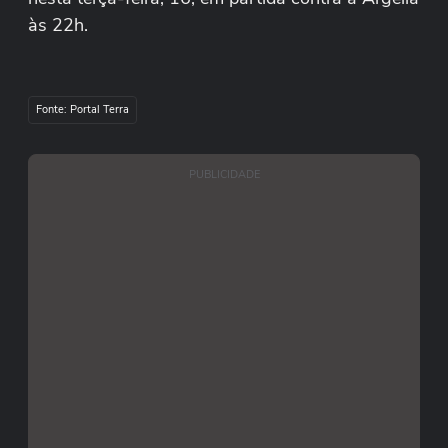
às 22h.
#terranacopa
Fonte: Portal Terra
Reprodução/@Andxion_/X
PUBLICIDADE