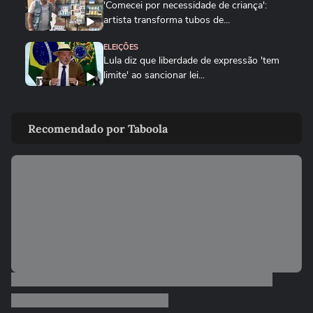
'Comecei por necessidade de criança':
artista transforma tubos de...
ELEIÇÕES
Lula diz que liberdade de expressão 'tem
limite' ao sancionar lei...
ELEIÇÕES
Flávio Bolsonaro afirma que anúncio de
Recomendado por Taboola
Gaspar como vice foi...
CIDADES
Tornado atinge cidade do RS pela
segunda semana seguida; veja
BRASIL
Chegada de ciclone provoca granizo e
afeta mais de 100 casas no RS...
CIDADES
Chegada de ciclone provoca granizo e
afeta mais de 100 casas no RS