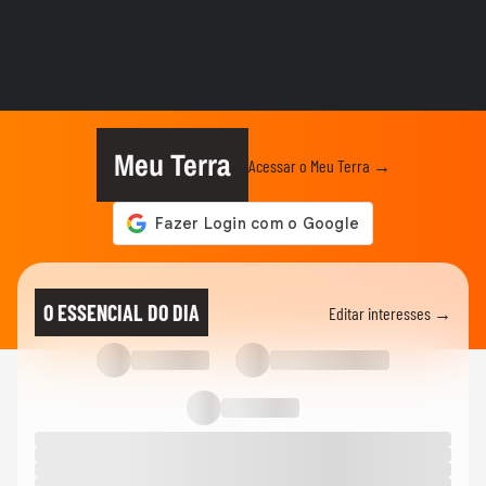
NOTÍCIAS
Vídeo mostra o momento em que pai e
madrasta suspeitos de matar...
NOTÍCIAS
Atraso em pedido gera discussão e briga
generalizada entre...
Meu Terra
Acessar o Meu Terra →
CIDADES
Carreta tomba e contêiner de 28
toneladas esmaga carro na Grande...
BRASIL
Risco de tornados: Defesa Civil do RS
O ESSENCIAL DO DIA
Editar interesses →
atualiza alerta em meio à...
CIDADES
Carro fica pendurado em estacionamento
de prédio após motorista...