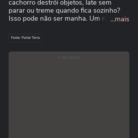
cachorro destrói objetos, late sem
parar ou treme quando fica sozinho?
Isso pode não ser manha. Um novo
...mais
estudo acendeu um alerta gigantesco
sobre a saúde mental dos pets. A
Fonte: Portal Terra
pesquisa, elaborada por uma faculdade
de medicina veterinária do Texas, nos
Estados Unidos, apontou que 84% dos
PUBLICIDADE
cães apresentam sinais de medo,
estresse ou ansiedade em algum nível.
Veja os detalhes. #terranoticiasshorts