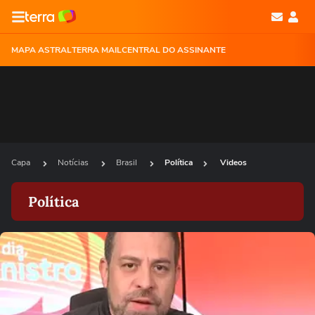
MAPA ASTRAL
TERRA MAIL
CENTRAL DO ASSINANTE
Capa
Notícias
Brasil
Política
Videos
Política
Ops!
Não foi possível reproduzir o vídeo