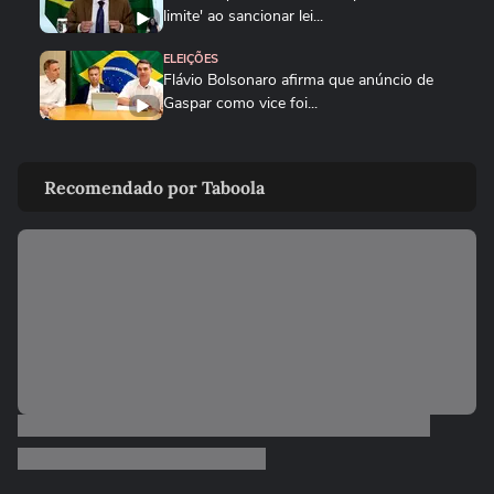
limite' ao sancionar lei...
ELEIÇÕES
Flávio Bolsonaro afirma que anúncio de
Gaspar como vice foi...
POLÍTICA
Vereadora do PL manda parlamentar do
Recomendado por Taboola
PT voltar para o Ceará e é...
ELEIÇÕES
Michelle Bolsonaro deseja sorte a Alfredo
Gaspar após anúncio como...
ELEIÇÕES
Flávio Bolsonaro diz que teve filhas para
cuidarem dele quando for...
ELEIÇÕES
‘Estarei como para-choque na retaguarda’,
diz Alfredo Gaspar a...