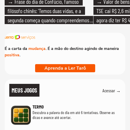
→ Frase do dia de Confúcio, famoso
→ Valor de bens 
filósofo chinês: 'Temos duas vidas, e a
TSE cai R$ 2,6 mi
segunda começa quando compreendemos
agora diz ter R$ 4
que só temos uma'
É a carta da
mudança
. É a mão do destino agindo de maneira
positiva
.
Aprenda a Ler Tarô
MEUS JOGOS
Acessar →
TERMO
Descubra a palavra do dia em até 6 tentativas. Observe as
dicas e avance até acertar.