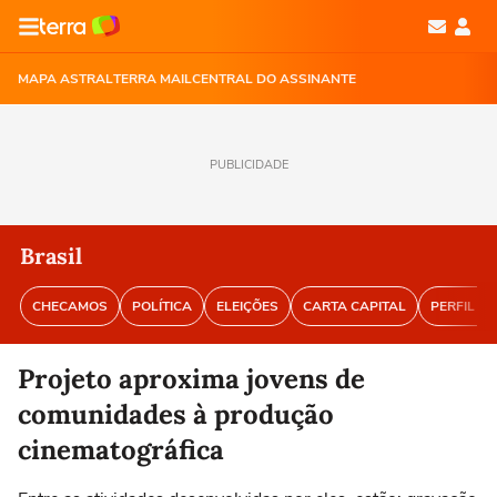
MAPA ASTRAL
TERRA MAIL
CENTRAL DO ASSINANTE
PUBLICIDADE
Brasil
CHECAMOS
POLÍTICA
ELEIÇÕES
CARTA CAPITAL
PERFIL BR
Projeto aproxima jovens de
comunidades à produção
cinematográfica